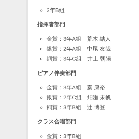
2年B組
指揮者部門
金賞：3年A組 荒木 結人
銀賞：2年A組 中尾 友哉
銅賞：3年C組 井上 朝陽
ピアノ伴奏部門
金賞：3年A組 秦 康裕
銀賞：2年C組 畑瀬 未帆
銅賞：3年B組 辻 博登
クラス合唱部門
金賞：3年B組