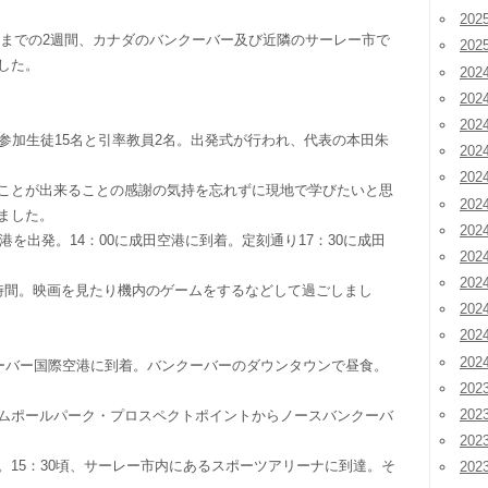
20
1日までの2週間、カナダのバンクーバー及び近隣のサーレー市で
20
した。
202
202
202
。参加生徒15名と引率教員2名。出発式が行われ、代表の本田朱
20
20
ことが出来ることの感謝の気持を忘れずに現地で学びたいと思
20
ました。
20
空港を出発。14：00に成田空港に到着。定刻通り17：30に成田
20
20
時間。映画を見たり機内のゲームをするなどして過ごしまし
20
20
20
クーバー国際空港に到着。バンクーバーのダウンタウンで昼食。
202
202
ムポールパーク・プロスペクトポイントからノースバンクーバ
202
。15：30頃、サーレー市内にあるスポーツアリーナに到達。そ
20