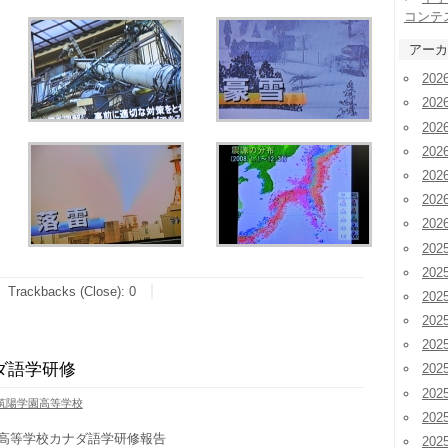
コンテ
アーカ
20
20
20
20
20
20
20
202
202
Trackbacks (Close):
0
20
20
20
ダ語学研修
20
20
筑陽学園高等学校
20
高等学校カナダ語学研修報告
20