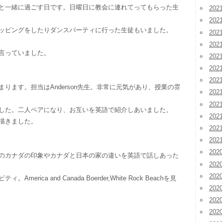
と一緒に過ごす日です。日曜日に教会に連れてってもらった生
202
202
ッピングをしたりダンスパーティに行った生徒もいました。
202
20
言っていました。
20
20
20
ります。担当はAnderson先生。非常に元気があり、授業の雰
20
20
した。二人ペアになり、お互いを英語で紹介しあいました。
20
描きました。
20
20
202
のカナダの印象やカナダと日本の家の違いを英語で話しあった
202
202
erica and Canada Boerder,White Rock Beachを見
20
20
20