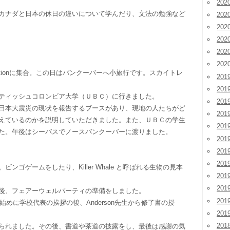
20
カナダと日本の休日の違いについて学んだり、文法の勉強など
20
20
20
20
20
ge Stationに集合。この日はバンクーバーへ小旅行です。スカイトレ
201
201
ティッシュコロンビア大学（ＵＢＣ）に行きました。
201
日本大震災の現状を報告するブースがあり、現地の人たちがど
20
えているのかを説明していただきました。また、ＵＢＣの学生
20
た。午後はシーバスでノースバンクーバーに渡りました。
20
20
20
ンゴゲームをしたり、Killer Whale と呼ばれる生物の見本
20
20
後、フェアーウェルパーティの準備をしました。
20
。始めに学校代表の挨拶の後、Anderson先生から修了書の授
20
201
られました。その後、書道や茶道の披露をし、最後は感謝の気