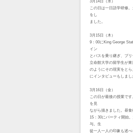
3月14日（水）
この日は一日語学研修。
をし
ました。
3月15日（木）
9：00にKing Geor
イン
とバスを乗り継ぎ、ブリ
立命館大学の留学生が東
のようにその現実をとら
にインタビューもしまし
3月16日（金）
この日が最後の授業です。ビ
を見
ながら描きました。昼食
15：30にパーティ開始
与。生
徒一人一人の印象も述べ