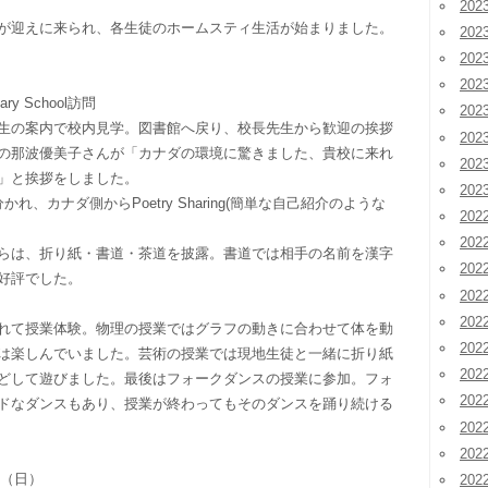
20
が迎えに来られ、各生徒のホームスティ生活が始まりました。
20
20
20
dary School訪問
20
生の案内で校内見学。図書館へ戻り、校長先生から歓迎の挨拶
20
の那波優美子さんが「カナダの環境に驚きました、貴校に来れ
20
」と挨拶をしました。
20
れ、カナダ側からPoetry Sharing(簡単な自己紹介のような
202
202
らは、折り紙・書道・茶道を披露。書道では相手の名前を漢字
202
好評でした。
20
20
れて授業体験。物理の授業ではグラフの動きに合わせて体を動
20
は楽しんでいました。芸術の授業では現地生徒と一緒に折り紙
20
どして遊びました。最後はフォークダンスの授業に参加。フォ
20
ドなダンスもあり、授業が終わってもそのダンスを踊り続ける
20
20
日（日）
20