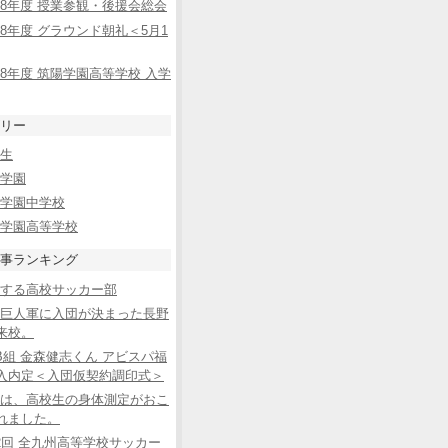
8年度 授業参観・後援会総会
8年度 グラウンド朝礼＜5月1
8年度 筑陽学園高等学校 入学
リー
生
学園
学園中学校
学園高等学校
事ランキング
する高校サッカー部
巨人軍に入団が決まった長野
来校。
B組 金森健志くん アビスパ福
入内定＜入団仮契約調印式＞
は、高校生の身体測定がおこ
れました。
2回 全九州高等学校サッカー