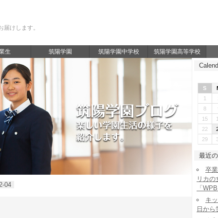
お届けします。
業生
筑陽学園
筑陽学園中学校
筑陽学園高等学校
Calend
S
1
8
15
22
29
最近の
卒業
リカの
2-04
「WP
キッ
日から