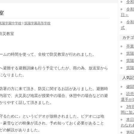
令和
令和
室
日＞
令和
筑陽学園中学校
|
筑陽学園高等学校
式
学園防災教室
カテゴ
卒業
筑陽
ームの時間を使って、全校で防災教室が行われました。
筑陽
筑陽
へ避難する避難訓練も行う予定でしたが、雨の為、放送室から
になりました。
人気記
健闘
防署の方に来て頂き、防災に関するお話がありました。避難時
読売
内容で、火災及び地震が授業中の場合、休憩中の場合などの避
選手が
かりやすく話して頂きました。
3年
岡に加
守るために』というビデオが放映されました。ビデオには地
本日
・豪雪などの映像が流され、予め知っておく必要があること
わなわ
どの解説がありました。
第6