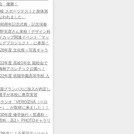
会 優勝！
校 スポーツテストと身体測
なわれました。
90周年記念式典・記念演奏
野克彦さん来校！デザイン科
ドカップ関連イベント「マッ
ッグプロジェクト」に参加！
28年度 文化祭＜写真ギャラ
22年度 高校1年生 親睦会で
梅林アスレチック公園へ！
22年度 筑陽学園高等学校 入
屋グランパスに加入が内定し
選手が本校に教育実習
Cラジオ「VERO②VA（ベロ
ー）」が取材に来ました！！
30年度 修学旅行＜普通科・
貫科：高2＞ PHOTOギャラリ
3年生による英語ディベート