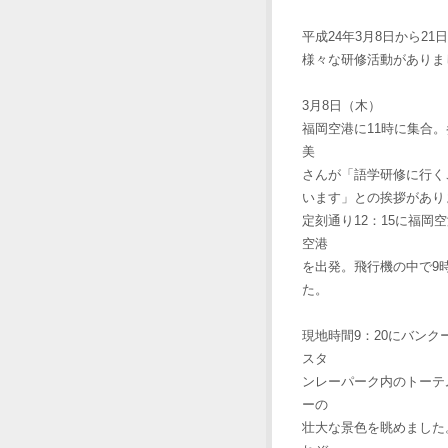
平成24年3月8日から2
様々な研修活動がありま
3月8日（木）
福岡空港に11時に集合
美
さんが「語学研修に行く
います」との挨拶があり
定刻通り12：15に福岡
空港
を出発。飛行機の中で9
た。
現地時間9：20にバン
スタ
ンレーパーク内のトーテ
ーの
壮大な景色を眺めました