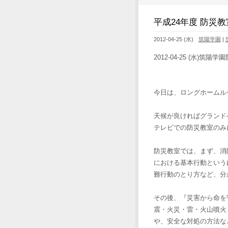
平成24年度 防災教
2012-04-25 (水)
筑陽学園
|
2012-04-25 (水)筑陽
今日は、ロングホームル
天候が良ければグランド
テレビでの防災教室のみ
防災教室では、まず、消
における基本行動という
難行動のとり方など、分
その後、『災害から命を
震・火災・雷・火山噴火
や、安全な対処の方法な