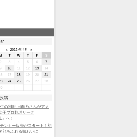
ar
«
2012 年 4月
»
M
T
W
T
F
S
2
3
4
5
6
7
9
10
11
12
13
14
16
17
18
19
20
21
23
24
25
26
27
28
30
投稿
生の別府 日向乃さんがアメ
女子プロ野球リーグ
BL」へ！
チンカー販売がスタート！初
笑顔あふれる賑わいに