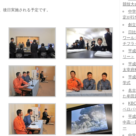
競技大
、後日実施される予定です。
中学
定が行
創立
日比
ワール
チフラ
平成
リー＞
平成
太宰府
平成
学式
名古
た牟田
KB
ベロバ
平成
中高一
ー
中学