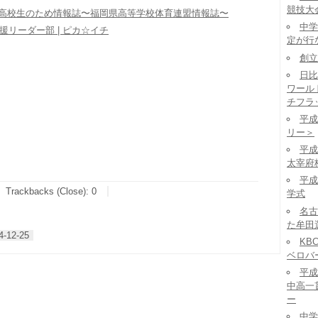
競技大
岡の高校生のため情報誌〜福岡県高等学校体育連盟情報誌〜
中学
リーダー部 | ピカ☆イチ
定が行
創立
日比
ワール
チフラ
平成
リー＞
平成
太宰府
平成
Trackbacks (Close):
0
学式
名古
た牟田
4-12-25
KB
ベロバ
平成
中高一
ー
中学