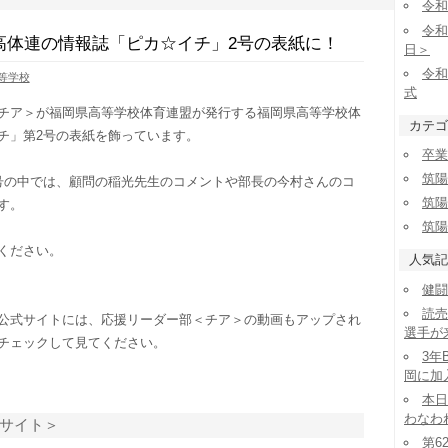
令和
令和
高体連の情報誌「ピカ☆イチ」2号の表紙に！
日＞
令和
等学校
式
チア＞が福岡県高等学校体育連盟が発行する福岡県高等学校体
カテゴ
チ」第2号の表紙を飾っています。
卒業
筑陽
号の中では、顧問の稲光先生のコメントや部長の今村さんのコ
筑陽
す。
筑陽
ください。
人気記
健闘
読売
公式サイトには、応援リーダー部＜チア＞の動画もアップされ
選手が
チェックして見てください。
3年
岡に加
本日
わなわ
サイト＞
第6