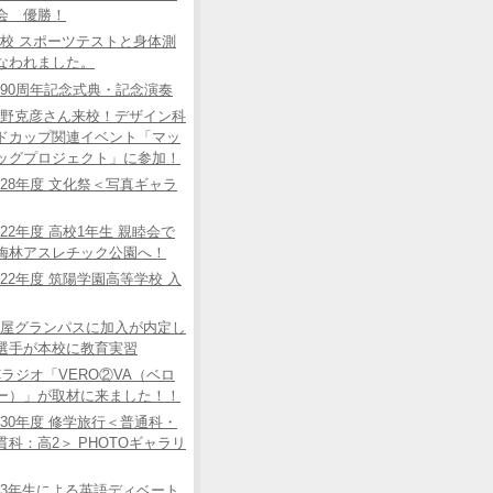
会 優勝！
校 スポーツテストと身体測
なわれました。
90周年記念式典・記念演奏
野克彦さん来校！デザイン科
ドカップ関連イベント「マッ
ッグプロジェクト」に参加！
28年度 文化祭＜写真ギャラ
22年度 高校1年生 親睦会で
梅林アスレチック公園へ！
22年度 筑陽学園高等学校 入
屋グランパスに加入が内定し
選手が本校に教育実習
Cラジオ「VERO②VA（ベロ
ー）」が取材に来ました！！
30年度 修学旅行＜普通科・
貫科：高2＞ PHOTOギャラリ
3年生による英語ディベート