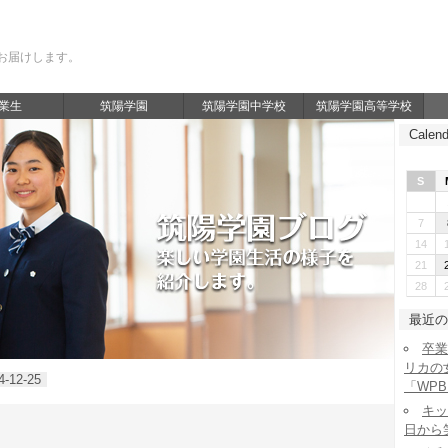
お届けします。
業生
筑陽学園
筑陽学園中学校
筑陽学園高等学校
Calend
S
7
14
21
28
最近の
卒業
リカの
4-12-25
「WP
キッ
日から