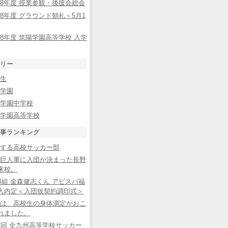
8年度 授業参観・後援会総会
8年度 グラウンド朝礼＜5月1
8年度 筑陽学園高等学校 入学
リー
生
学園
学園中学校
学園高等学校
事ランキング
する高校サッカー部
巨人軍に入団が決まった長野
来校。
B組 金森健志くん アビスパ福
入内定＜入団仮契約調印式＞
は、高校生の身体測定がおこ
れました。
2回 全九州高等学校サッカー