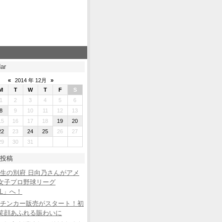
ar
«
2014 年 12月
»
M
T
W
T
F
S
1
2
3
4
5
6
8
9
10
11
12
13
15
16
17
18
19
20
22
23
24
25
26
27
29
30
31
投稿
生の別府 日向乃さんがアメ
女子プロ野球リーグ
BL」へ！
チンカー販売がスタート！初
笑顔あふれる賑わいに