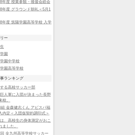
8年度 授業参観・後援会総会
8年度 グラウンド朝礼＜5月1
8年度 筑陽学園高等学校 入学
リー
生
学園
学園中学校
学園高等学校
事ランキング
する高校サッカー部
巨人軍に入団が決まった長野
来校。
B組 金森健志くん アビスパ福
入内定＜入団仮契約調印式＞
は、高校生の身体測定がおこ
れました。
2回 全九州高等学校サッカー