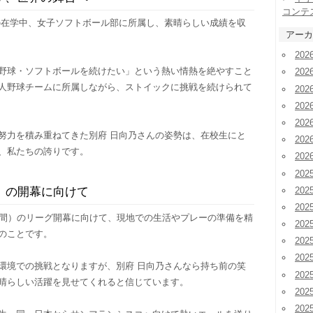
コンテ
の在学中、女子ソフトボール部に所属し、素晴らしい成績を収
アーカ
20
野球・ソフトボールを続けたい」という熱い情熱を絶やすこと
20
人野球チームに所属しながら、ストイックに挑戦を続けられて
20
20
20
努力を積み重ねてきた別府 日向乃さんの姿勢は、在校生にと
20
、私たちの誇りです。
20
202
202
）の開幕に向けて
20
時間）のリーグ開幕に向けて、現地での生活やプレーの準備を精
20
のことです。
20
20
環境での挑戦となりますが、別府 日向乃さんなら持ち前の笑
20
晴らしい活躍を見せてくれると信じています。
20
20