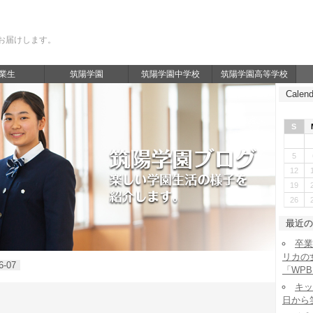
お届けします。
業生
筑陽学園
筑陽学園中学校
筑陽学園高等学校
Calend
S
5
12
19
26
最近の
卒業
リカの
6-07
「WP
キッ
日から