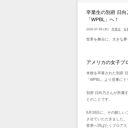
卒業生の別府 日
「WPBL」へ！
2026-07-09 (木)
卒業生
令
世界を舞台に、大きな夢
アメリカの女子プ
本校を卒業された別府 
「WPBL」より見事に
別府 日向乃さんが所属
とのことです。
6月18日に、その嬉し
させていただきました。
世界へ羽ばたくプロアス