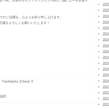
生一同、日本からサンフランシスコへ向けて熱いエールを送り
20
20
202
BLでのご活躍を、心よりお祈り申し上げます。
202
応援をよろしくお願いいたします！
202
20
20
20
20
20
20
20
20
20
Trackbacks (Close):
0
202
202
6-07
202
20