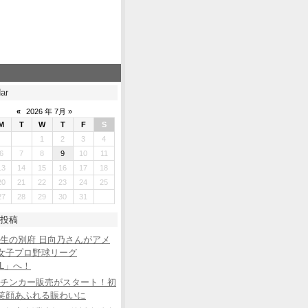
ar
«
2026 年 7月 »
M
T
W
T
F
S
1
2
3
4
6
7
8
9
10
11
13
14
15
16
17
18
20
21
22
23
24
25
27
28
29
30
31
投稿
生の別府 日向乃さんがアメ
女子プロ野球リーグ
BL」へ！
チンカー販売がスタート！初
笑顔あふれる賑わいに