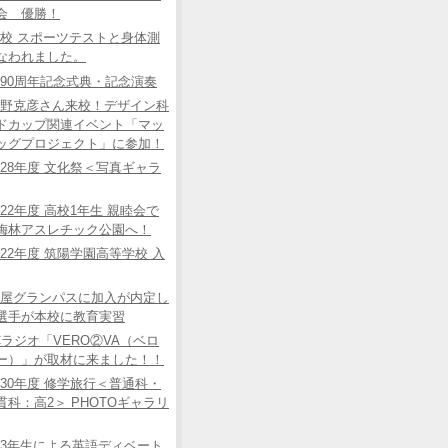
会 優勝！
校 スポーツテストと身体測
なわれました。
90周年記念式典・記念演奏
野克彦さん来校！デザイン科
ドカップ関連イベント「マッ
ッグプロジェクト」に参加！
28年度 文化祭＜写真ギャラ
22年度 高校1年生 親睦会で
梅林アスレチック公園へ！
22年度 筑陽学園高等学校 入
屋グランパスに加入が内定し
選手が本校に教育実習
Cラジオ「VERO②VA（ベロ
ー）」が取材に来ました！！
30年度 修学旅行＜普通科・
貫科：高2＞ PHOTOギャラリ
3年生による英語ディベート