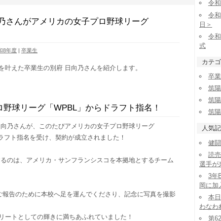
令和
令和
向乃さんがアメリカの女子プロ野球リーグ
日＞
令和
式
和8年度
|
卒業生
カテゴ
を叶えた卒業生の別府 日向乃さんを紹介します。
卒業
筑陽
筑陽
ロ野球リーグ「WPBL」からドラフト指名！
筑陽
日向乃さんが、このたびアメリカの女子プロ野球リーグ
人気記
ドラフト指名を受け、契約が成立されました！
健闘
読売
するのは、アメリカ・サンフランシスコを本拠地とするチーム
選手が
3年
岡に加
いご報告のために本校へ足を運んでくださり、記念に写真を撮影
本日
わなわ
リートとしての輝きに満ちあふれていました！
第6