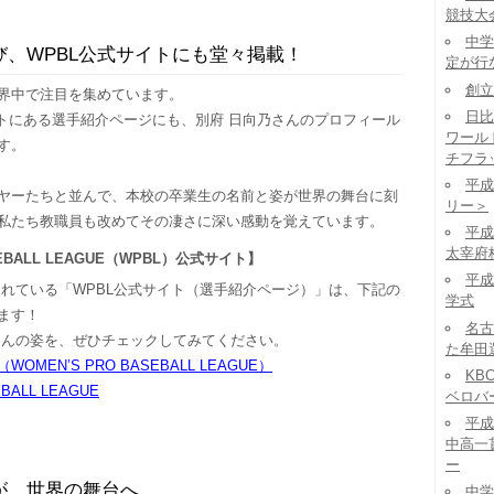
競技大
中学
、WPBL公式サイトにも堂々掲載！
定が行
創立
界中で注目を集めています。
日比
イトにある選手紹介ページにも、別府 日向乃さんのプロフィール
ワール
す。
チフラ
平成
ヤーたちと並んで、本校の卒業生の名前と姿が世界の舞台に刻
リー＞
私たち教職員も改めてその凄さに深い感動を覚えています。
平成
太宰府
SEBALL LEAGUE（WPBL）公式サイト】
平成
されている「WPBL公式サイト（選手紹介ページ）」は、下記の
学式
ます！
名古
さんの姿を、ぜひチェックしてみてください。
た牟田
BL（WOMEN’S PRO BASEBALL LEAGUE）
KB
EBALL LEAGUE
ベロバ
平成
中高一
ー
が、世界の舞台へ
中学