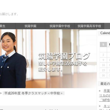
お届けします。
業生
筑陽学園
筑陽学園中学校
筑陽学園高等学校
Calend
S
2
9
16
23
30
最近の
卒業
>
平成26年度 冬季クラスマッチ＜中学校＞
リカの
「WP
キッ