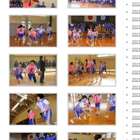
20
202
202
202
20
20
20
20
20
20
20
20
20
202
202
202
20
20