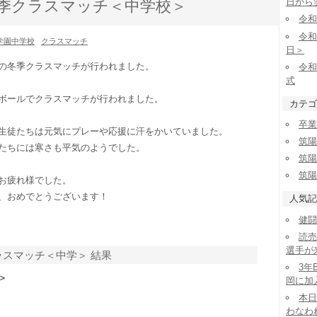
日から
冬季クラスマッチ＜中学校＞
令和
令和
学園中学校
クラスマッチ
日＞
の冬季クラスマッチが行われました。
令和
式
ボールでクラスマッチが行われました。
カテゴ
卒業
生徒たちは元気にプレーや応援に汗をかいていました。
筑陽
たちには寒さも平気のようでした。
筑陽
筑陽
お疲れ様でした。
、おめでとうございます！
人気記
健闘
読売
選手が
ラスマッチ＜中学＞ 結果
3年
＞
岡に加
本日
わなわ