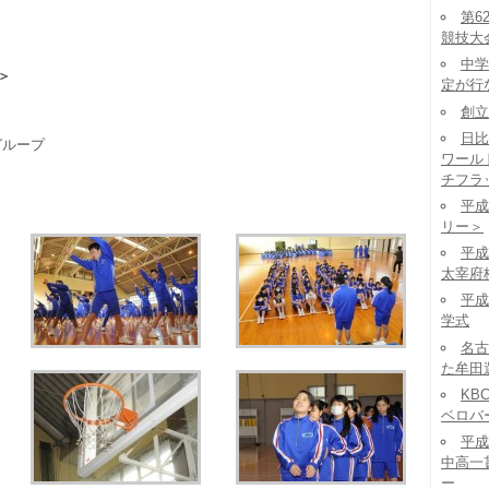
第6
競技大
中学
＞
定が行
創立
日比
グループ
ワール
チフラ
平成
リー＞
平成
太宰府
平成
学式
名古
た牟田
KB
ベロバ
平成
中高一
ー