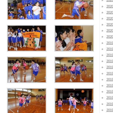
20
20
20
20
20
20
20
201
201
201
20
20
20
20
20
20
20
20
20