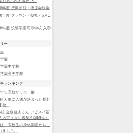
笑顔あふれる賑わいに
8年度 授業参観・後援会総会
8年度 グラウンド朝礼＜5月1
8年度 筑陽学園高等学校 入学
リー
生
学園
学園中学校
学園高等学校
事ランキング
する高校サッカー部
巨人軍に入団が決まった長野
来校。
B組 金森健志くん アビスパ福
入内定＜入団仮契約調印式＞
は、高校生の身体測定がおこ
れました。