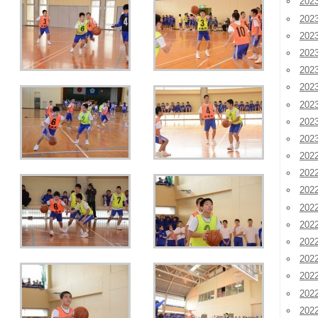
20
20
20
20
20
20
20
20
20
202
202
202
20
20
20
20
20
20
20