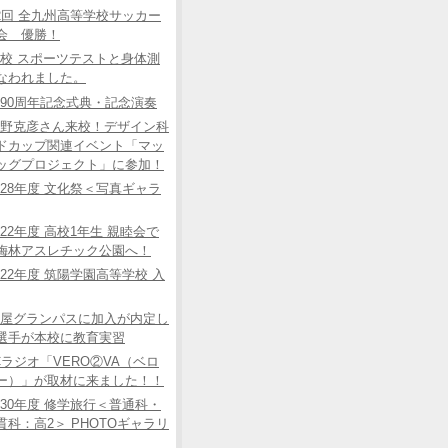
2回 全九州高等学校サッカー
会 優勝！
校 スポーツテストと身体測
なわれました。
90周年記念式典・記念演奏
野克彦さん来校！デザイン科
ドカップ関連イベント「マッ
ッグプロジェクト」に参加！
28年度 文化祭＜写真ギャラ
22年度 高校1年生 親睦会で
梅林アスレチック公園へ！
22年度 筑陽学園高等学校 入
屋グランパスに加入が内定し
選手が本校に教育実習
Cラジオ「VERO②VA（ベロ
ー）」が取材に来ました！！
30年度 修学旅行＜普通科・
貫科：高2＞ PHOTOギャラリ