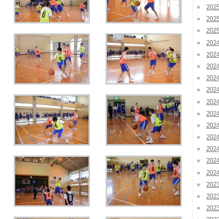
20
20
20
202
202
202
20
20
20
20
20
20
20
20
20
202
202
202