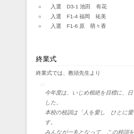
入選 D3-1 池田 有花
入選 F1-4 福岡 祐美
入選 F1-6 原 萌々香
終業式
終業式では、教頭先生より
今年度は、いじめ根絶を目標に、日
した。
本校の校訓は「人を愛し ひとに愛
す。
みんなが一丸となって、この校訓を