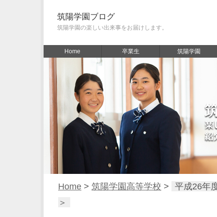
筑陽学園ブログ
筑陽学園の楽しい出来事をお届けします。
Home
卒業生
筑陽学園
Home
>
筑陽学園高等学校
>
平成26年
＞