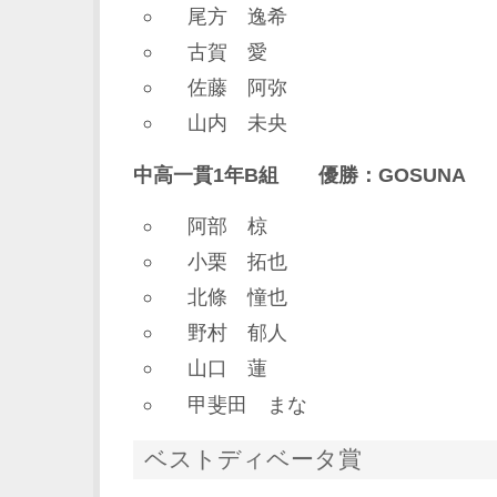
尾方 逸希
古賀 愛
佐藤 阿弥
山内 未央
中高一貫1年B組 優勝：GOSUNA
阿部 椋
小栗 拓也
北條 憧也
野村 郁人
山口 蓮
甲斐田 まな
ベストディベータ賞