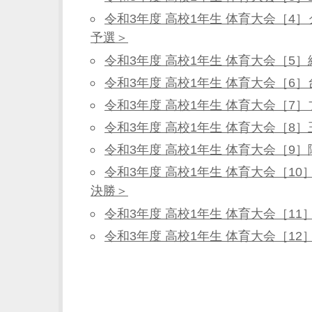
令和3年度 高校1年生 体育大会［4
予選＞
令和3年度 高校1年生 体育大会［5
令和3年度 高校1年生 体育大会［6
令和3年度 高校1年生 体育大会［7］
令和3年度 高校1年生 体育大会［8
令和3年度 高校1年生 体育大会［9
令和3年度 高校1年生 体育大会［1
決勝＞
令和3年度 高校1年生 体育大会［11
令和3年度 高校1年生 体育大会［12