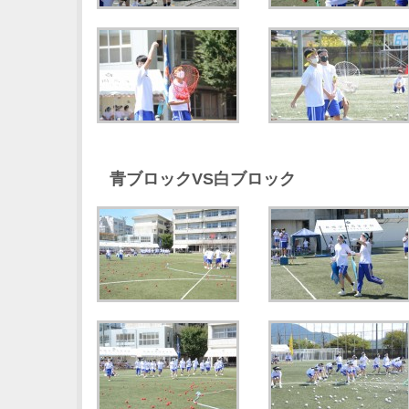
青ブロックVS白ブロック