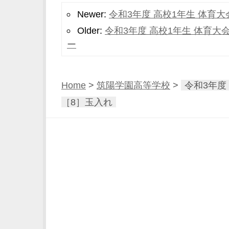
Newer:
令和3年度 高校1年生 体育
Older:
令和3年度 高校1年生 体育大
ー
Home
>
筑陽学園高等学校
>
令和3年度
［8］玉入れ