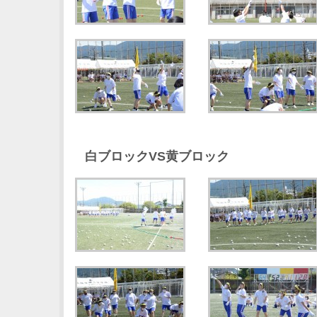
白ブロックVS黄ブロック