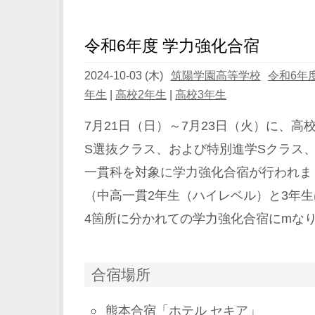
令和6年度 学力強化合宿
2024-10-03 (木)
筑陽学園高等学校
令和6年
年生
|
高校2年生
|
高校3年生
7月21日（日）～7月23日（火）に、高
S選抜クラス、および特別進学Sクラス
一貫科を対象に学力強化合宿が行われま
（中高一貫2年生（ハイレベル）と3年
4箇所に分かれての学力強化合宿にmな
合宿場所
熊本合宿「ホテル セキア」