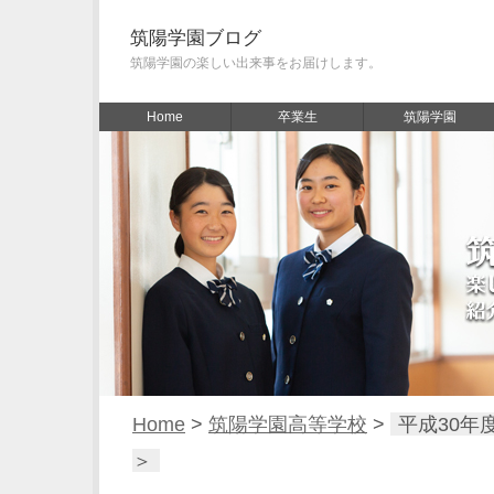
筑陽学園ブログ
筑陽学園の楽しい出来事をお届けします。
Home
卒業生
筑陽学園
Home
>
筑陽学園高等学校
>
平成30年
＞