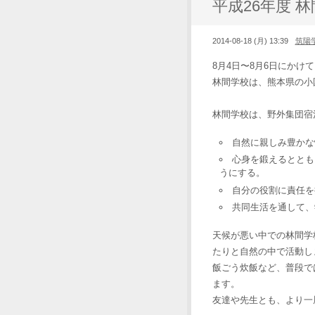
平成26年度 
2014-08-18 (月) 13:39
筑陽
8月4日〜8月6日にかけ
林間学校は、熊本県の小
林間学校は、野外集団宿
自然に親しみ豊かな
心身を鍛えるととも
うにする。
自分の役割に責任を
共同生活を通して、
天候が悪い中での林間学
たりと自然の中で活動し
飯ごう炊飯など、普段で
ます。
友達や先生とも、より一