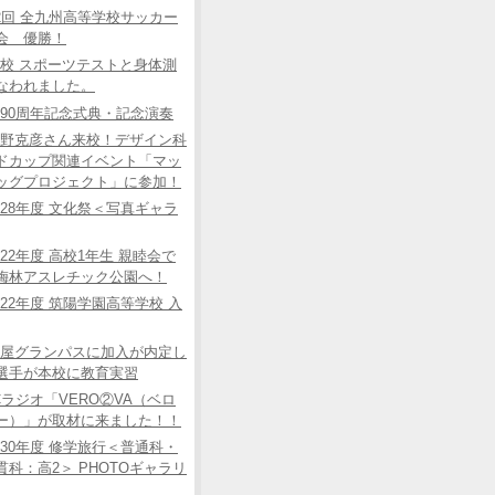
2回 全九州高等学校サッカー
会 優勝！
校 スポーツテストと身体測
なわれました。
90周年記念式典・記念演奏
野克彦さん来校！デザイン科
ドカップ関連イベント「マッ
ッグプロジェクト」に参加！
28年度 文化祭＜写真ギャラ
22年度 高校1年生 親睦会で
梅林アスレチック公園へ！
22年度 筑陽学園高等学校 入
屋グランパスに加入が内定し
選手が本校に教育実習
Cラジオ「VERO②VA（ベロ
ー）」が取材に来ました！！
30年度 修学旅行＜普通科・
貫科：高2＞ PHOTOギャラリ