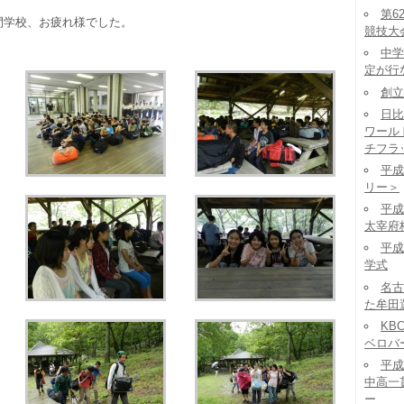
第6
間学校、お疲れ様でした。
競技大
中学
定が行
創立
日比
ワール
チフラ
平成
リー＞
平成
太宰府
平成
学式
名古
た牟田
KB
ベロバ
平成
中高一
ー