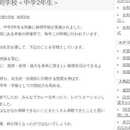
日から
林間学校＜中学2年生＞
令和
令和
学園中学校
林間学校
日＞
て、中学2年生を対象に林間学校が実施されました。
令和
式
国にある本校の研修所で、毎年この時期に行われています。
カテゴ
泊生活を通して、下記のことを目標としています。
卒業
筑陽
情操を育む。
筑陽
に、規律・友情・協力を基本に望ましい集団生活ができるよ
筑陽
持ち、自主的・自発的に行動する態度を伸ばす。
人気記
学年・学級としての団結力を高める。
健闘
読売
校でしたが、みんなでカレーを作ったり、レクリエーションし
選手が
ました。
3年
はなかなか体験できないことをたくさん体験できたことと思い
岡に加
本日
層、絆が深くなったのではないでしょうか。
わなわ