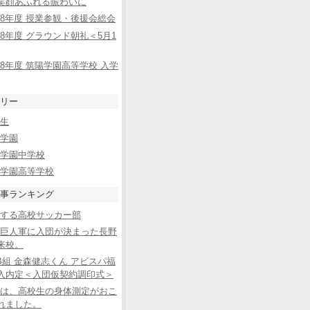
笑顔あふれる賑わいに
8年度 授業参観・後援会総会
8年度 グラウンド朝礼＜5月1
8年度 筑陽学園高等学校 入学
リー
生
学園
学園中学校
学園高等学校
事ランキング
する高校サッカー部
巨人軍に入団が決まった長野
来校。
B組 金森健志くん アビスパ福
入内定＜入団仮契約調印式＞
は、高校生の身体測定がおこ
れました。