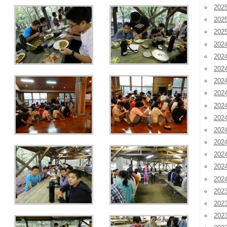
20
20
20
202
202
202
20
20
20
20
20
20
20
20
20
202
202
202