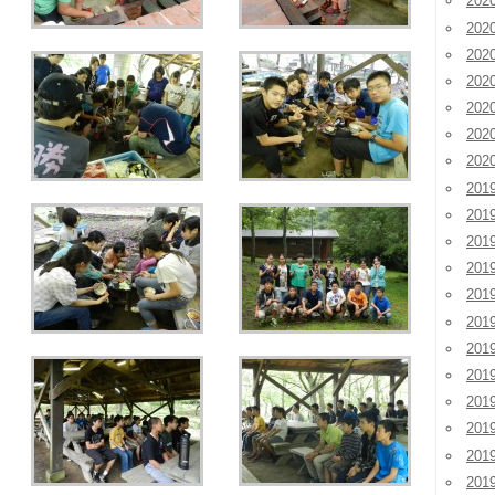
20
20
20
20
20
20
20
201
201
201
20
20
20
20
20
20
20
20
20