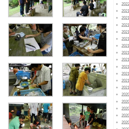
20
202
202
202
20
20
20
20
20
20
20
20
20
202
202
202
20
20