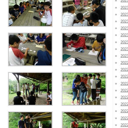
20
20
20
20
20
20
20
20
20
202
202
202
20
20
20
20
20
20
20