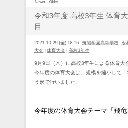
Newer
Older
令和3年度 高校3年生 体育
目
2021-10-29 (金) 18:16
筑陽学園高等学校
令
大会
|
体育大会
|
高校3年生
9月9日（木）に高校3年生による体育大
今年度の体育大会は、規模を縮小して「
う形で行いました。
今年度の体育大会テーマ「飛竜