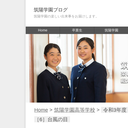
筑陽学園ブログ
筑陽学園の楽しい出来事をお届けします。
Home
卒業生
筑陽学園
Home
>
筑陽学園高等学校
>
令和3年度
［6］台風の目