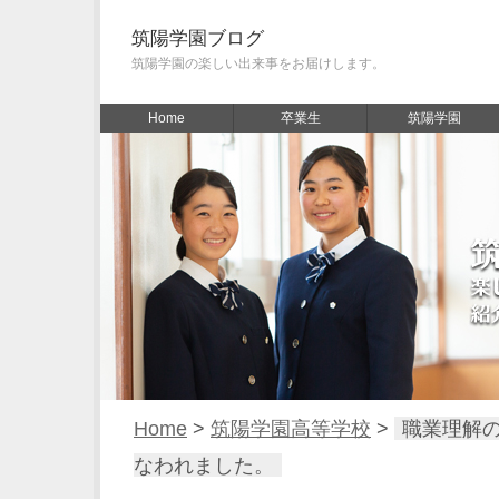
筑陽学園ブログ
筑陽学園の楽しい出来事をお届けします。
Home
卒業生
筑陽学園
Home
>
筑陽学園高等学校
>
職業理解
なわれました。