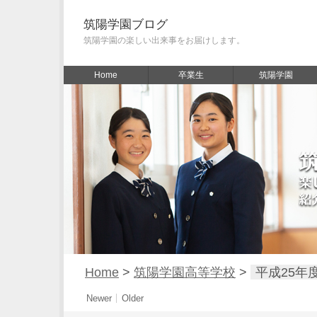
筑陽学園ブログ
筑陽学園の楽しい出来事をお届けします。
Home
卒業生
筑陽学園
Home
>
筑陽学園高等学校
>
平成25年度
Newer
Older