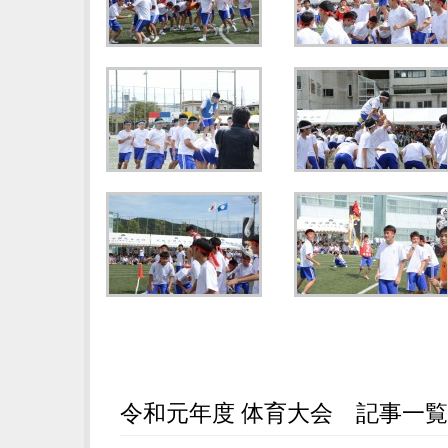
令和元年度 体育大会 記事一覧