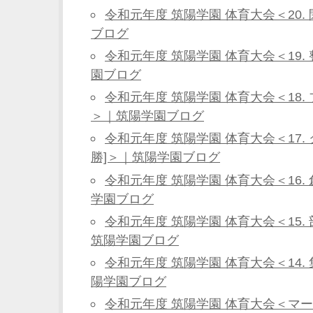
令和元年度 筑陽学園 体育大会＜20.
ブログ
令和元年度 筑陽学園 体育大会＜19.
園ブログ
令和元年度 筑陽学園 体育大会＜18.
＞｜筑陽学園ブログ
令和元年度 筑陽学園 体育大会＜17.
勝]＞｜筑陽学園ブログ
令和元年度 筑陽学園 体育大会＜16.
学園ブログ
令和元年度 筑陽学園 体育大会＜15.
筑陽学園ブログ
令和元年度 筑陽学園 体育大会＜14.
陽学園ブログ
令和元年度 筑陽学園 体育大会＜マ