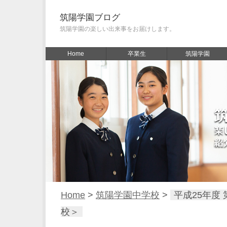
筑陽学園ブログ
筑陽学園の楽しい出来事をお届けします。
Home
卒業生
筑陽学園
Home
>
筑陽学園中学校
>
平成25年度
校＞