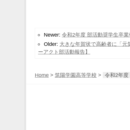
Newer:
令和2年度 部活動奨学生卒業
Older:
大きな年賀状で高齢者に「元
ーアクト部活動報告】
Home
>
筑陽学園高等学校
>
令和2年度