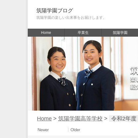
筑陽学園ブログ
筑陽学園の楽しい出来事をお届けします。
Home
卒業生
筑陽学園
Home
>
筑陽学園高等学校
>
令和2年度
Newer
Older