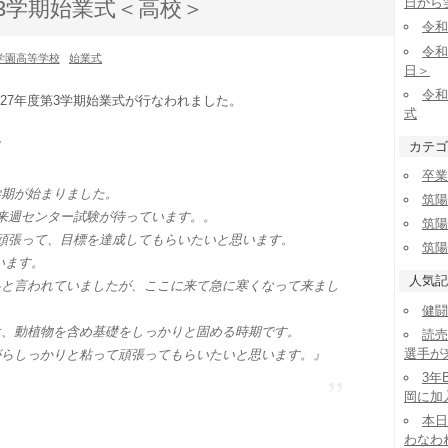
日から
第3学期始業式＜高校＞
令和
令和
学園高等学校
始業式
日＞
令和
平成27年度第3学期始業式が行なわれました。
式
、
カテゴ
卒業
学期が始まりました。
筑陽
来週センター試験が待っています。。
筑陽
頑張って、目標を達成してもらいたいと思います。
筑陽
います。
人気記
冬と言われていましたが、ここに来て急に寒くなって来まし
健闘
は、動植物を含め基礎をしっかりと固める時期です。
読売
選手が
がらしっかりと粘って頑張ってもらいたいと思います。』
3年
岡に加
本日
わなわ