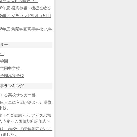
笑顔あふれる賑わいに
8年度 授業参観・後援会総会
8年度 グラウンド朝礼＜5月1
8年度 筑陽学園高等学校 入学
リー
生
学園
学園中学校
学園高等学校
事ランキング
する高校サッカー部
巨人軍に入団が決まった長野
来校。
B組 金森健志くん アビスパ福
入内定＜入団仮契約調印式＞
は、高校生の身体測定がおこ
れました。