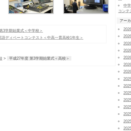
中学
コンテ
アーカ
20
 第3学期始業式＜中学校＞
20
 英語ディベートコンテスト＜中高一貫高校1年生＞
20
20
20
校
>
平成27年度 第3学期始業式＜高校＞
20
20
202
202
20
20
20
20
20
20