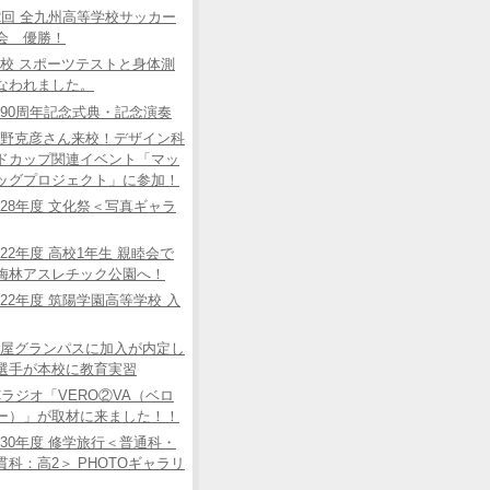
2回 全九州高等学校サッカー
会 優勝！
校 スポーツテストと身体測
なわれました。
90周年記念式典・記念演奏
野克彦さん来校！デザイン科
ドカップ関連イベント「マッ
ッグプロジェクト」に参加！
28年度 文化祭＜写真ギャラ
22年度 高校1年生 親睦会で
梅林アスレチック公園へ！
22年度 筑陽学園高等学校 入
屋グランパスに加入が内定し
選手が本校に教育実習
Cラジオ「VERO②VA（ベロ
ー）」が取材に来ました！！
30年度 修学旅行＜普通科・
貫科：高2＞ PHOTOギャラリ