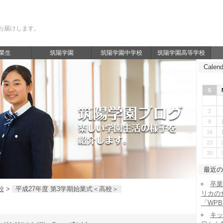
お届けします。
業生
筑陽学園
筑陽学園中学校
筑陽学園高等学校
Calend
S
2
9
16
23
30
最近の
卒業
校
>
平成27年度 第3学期始業式＜高校＞
リカの
「WP
キッ