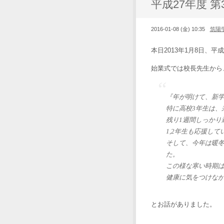
平成27年度 
2016-01-08 (金) 10:35
筑陽
本日2013年1月8日、
始業式では校長先生から
『年が明けて、新
特に高校3年生は、
残り1週間しっかり
1,2年生も応援して
そして、今年は暖
た。
この様な寒い時期
健康に気をつけな
とお話がありました。