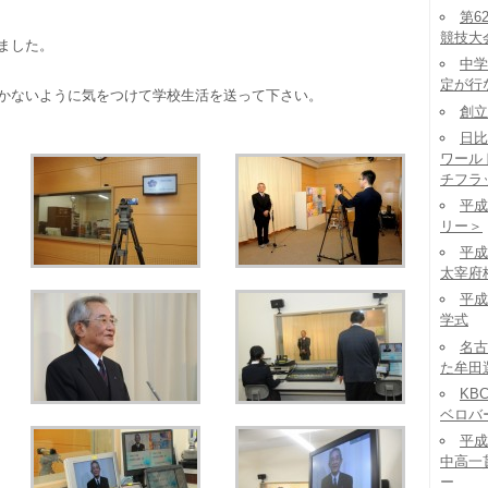
第6
競技大
ました。
中学
定が行
かないように気をつけて学校生活を送って下さい。
創立
日比
ワール
チフラ
平成
リー＞
平成
太宰府
平成
学式
名古
た牟田
KB
ベロバ
平成
中高一
ー