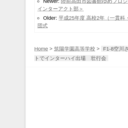
Newer:
陸前高田市図書館ゆめプロジ
インターアクト部＞
Older:
平成25年度 高校2年（一貫
団式
Home
>
筑陽学園高等学校
>
F1-8空
トでインターハイ出場 壮行会