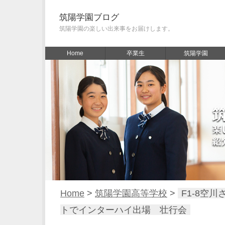
筑陽学園ブログ
筑陽学園の楽しい出来事をお届けします。
Home
卒業生
筑陽学園
Home
>
筑陽学園高等学校
>
F1-8空
トでインターハイ出場 壮行会