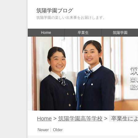
筑陽学園ブログ
筑陽学園の楽しい出来事をお届けします。
Home
卒業生
筑陽学園
Home
>
筑陽学園高等学校
>
卒業生に
Newer
Older