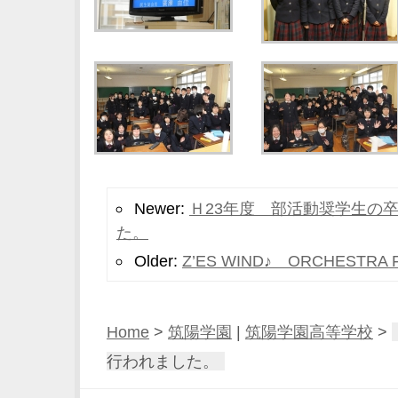
Newer:
Ｈ23年度 部活動奨学生の
た。
Older:
Z’ES WIND♪ ORCHESTRA 
Home
>
筑陽学園
|
筑陽学園高等学校
>
行われました。