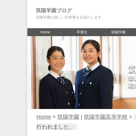
筑陽学園ブログ
筑陽学園の楽しい出来事をお届けします。
Home
卒業生
筑陽学園
Home
>
筑陽学園
|
筑陽学園高等学校
>
行われました。