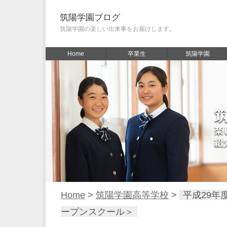
筑陽学園ブログ
筑陽学園の楽しい出来事をお届けします。
Home
卒業生
筑陽学園
Home
>
筑陽学園高等学校
>
平成29年
ープンスクール＞