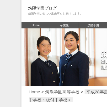
筑陽学園ブログ
筑陽学園の楽しい出来事をお届けします。
Home
卒業生
筑陽学園
Home
>
筑陽学園高等学校
>
平成28年
中学校・板付中学校＞