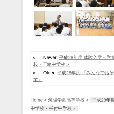
Newer:
平成28年度 体験入学＜
校・三輪中学校＞
Older:
平成28年度 「みんなで話
業」
Home
>
筑陽学園高等学校
>
平成28年
中学校・板付中学校＞