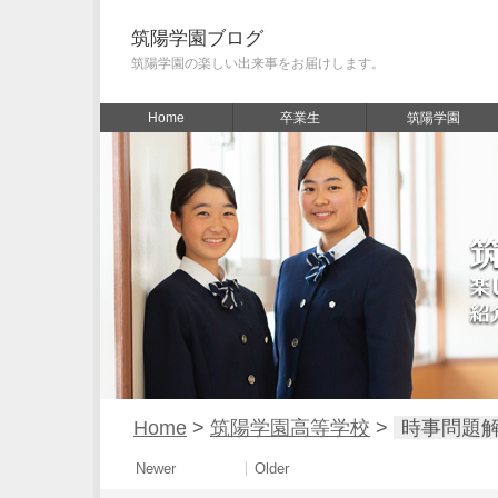
筑陽学園ブログ
筑陽学園の楽しい出来事をお届けします。
Home
卒業生
筑陽学園
Home
>
筑陽学園高等学校
>
時事問題
Newer
Older