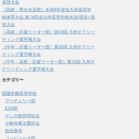
卓球大会
［高校：男女水泳部］令和8年度全九州高等学
校体育大会 第74回全九州高等学校水泳(競泳) 競
技大会
［高校：応援リーダー部］第33回 九州チアリー
ディング選手権大会
［中学：応援リーダー部］第33回 九州チアリー
ディング選手権大会
［中学・高校：応援リーダー部］第33回 九州チ
アリーディング選手権大会
カテゴリー
筑陽学園高等学校
アーチェリー部
ESS部
マンガ研究同好会
少林寺拳法愛好会
総合探求
コンピュータ部