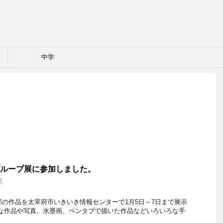
中学
ループ展に参加しました。
部
の作品を太宰府市いきいき情報センターで1月5日～7日まで展示
々な作品や写真、水墨画、ペンタブで描いた作品などいろいろな手