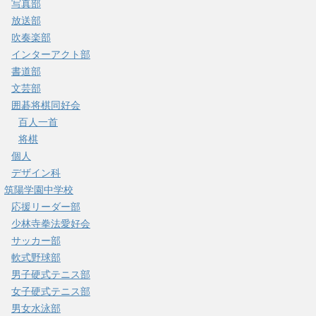
写真部
放送部
吹奏楽部
インターアクト部
書道部
文芸部
囲碁将棋同好会
百人一首
将棋
個人
デザイン科
筑陽学園中学校
応援リーダー部
少林寺拳法愛好会
サッカー部
軟式野球部
男子硬式テニス部
女子硬式テニス部
男女水泳部