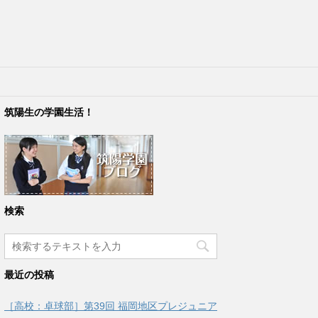
筑陽生の学園生活！
検索
最近の投稿
［高校：卓球部］第39回 福岡地区プレジュニア