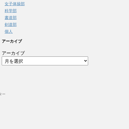
女子体操部
科学部
書道部
剣道部
個人
アーカイブ
アーカイブ
ター