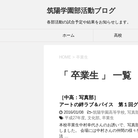
筑陽学園部活動ブログ
各部活動の試合予定や結果をお知らせします。
ホーム
高校
HOME
>
卒業生
「 卒業生 」 一覧
［中高：写真部］
アートの絆ラブ＆パイス 第１回グ
2016/01/08
-
筑陽学園高等学校
,
写真
平成27年度
,
文化部
,
卒業生
本校卒業生中村幸代さんのお誘いで、写真部
しました。 会場には中村さんの仲間の様
法 …