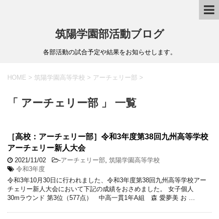
筑陽学園部活動ブログ
各部活動の試合予定や結果をお知らせします。
HOME
>
筑陽学園高等学校
>
アーチェリー部
>
「 アーチェリー部 」 一覧
［高校：アーチェリー部］令和3年度第38回九州高等学校
アーチェリー新人大会
2021/11/02
-
アーチェリー部
,
筑陽学園高等学校
令和3年度
令和3年10月30日に行われました、令和3年度第38回九州高等学校アー
チェリー新人大会において下記の成績をおさめました。 女子個人
30mラウンド 第3位（577点） 中高一貫1年A組 森 愛夢美 お …