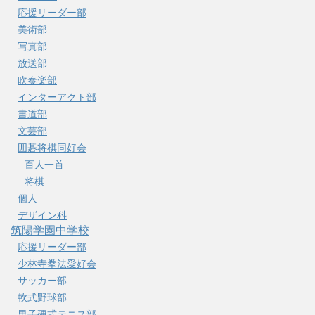
応援リーダー部
美術部
写真部
放送部
吹奏楽部
インターアクト部
書道部
文芸部
囲碁将棋同好会
百人一首
将棋
個人
デザイン科
筑陽学園中学校
応援リーダー部
少林寺拳法愛好会
サッカー部
軟式野球部
男子硬式テニス部