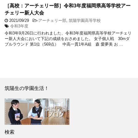
［高校：アーチェリー部］令和3年度福岡県高等学校アー
チェリー新人大会
2021/09/29
-
アーチェリー部
,
筑陽学園高等学校
令和3年度
令和3年9月26日に行われました、令和3年度福岡県高等学校アーチェリ
ー新人大会において下記の成績をおさめました。 女子個人戦 30mダ
ブルラウンド 第1位（569点） 中高一貫1年A組 森 愛夢美 お …
筑陽生の学園生活！
検索