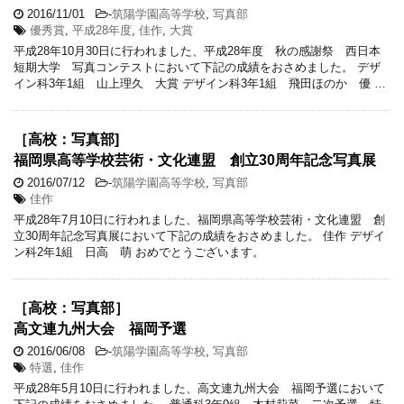
2016/11/01
-
筑陽学園高等学校
,
写真部
優秀賞
,
平成28年度
,
佳作
,
大賞
平成28年10月30日に行われました、平成28年度 秋の感謝祭 西日本
短期大学 写真コンテストにおいて下記の成績をおさめました。 デザ
イン科3年1組 山上理久 大賞 デザイン科3年1組 飛田ほのか 優 …
［高校：写真部]
福岡県高等学校芸術・文化連盟 創立30周年記念写真展
2016/07/12
-
筑陽学園高等学校
,
写真部
佳作
平成28年7月10日に行われました、福岡県高等学校芸術・文化連盟 創
立30周年記念写真展において下記の成績をおさめました。 佳作 デザイ
ン科2年1組 日高 萌 おめでとうございます。
［高校：写真部］
高文連九州大会 福岡予選
2016/06/08
-
筑陽学園高等学校
,
写真部
特選
,
佳作
平成28年5月10日に行われました、高文連九州大会 福岡予選において