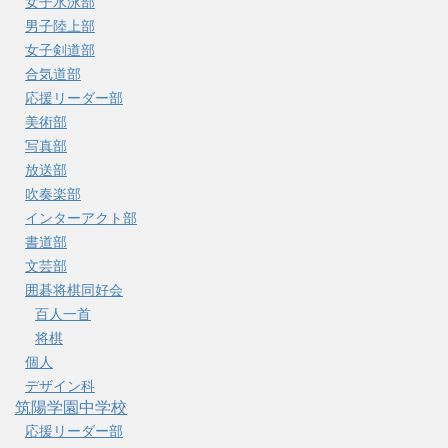
女子水泳部
男子陸上部
女子剣道部
合気道部
応援リーダー部
美術部
写真部
放送部
吹奏楽部
インターアクト部
書道部
文芸部
囲碁将棋同好会
百人一首
将棋
個人
デザイン科
筑陽学園中学校
応援リーダー部