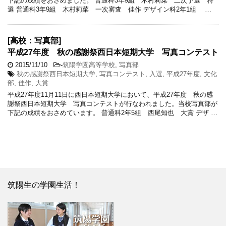
下記の成績をおさめました。 普通科3年9組 木村莉菜 二次予選 特
選 普通科3年9組 木村莉菜 一次審査 佳作 デザイン科2年1組 …
[高校：写真部]
平成27年度 秋の感謝祭西日本短期大学 写真コンテスト
2015/11/10
-
筑陽学園高等学校
,
写真部
秋の感謝祭西日本短期大学
,
写真コンテスト
,
入選
,
平成27年度
,
文化
部
,
佳作
,
大賞
平成27年度11月11日に西日本短期大学において、平成27年度 秋の感
謝祭西日本短期大学 写真コンテストが行なわれました。当校写真部が
下記の成績をおさめています。 普通科2年5組 西尾知也 大賞 デザ …
筑陽生の学園生活！