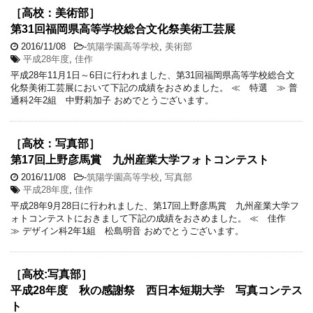
［高校：美術部］
第31回福岡県高等学校総合文化祭美術工芸展
2016/11/08
-
筑陽学園高等学校
,
美術部
平成28年度
,
佳作
平成28年11月1日～6日に行われました、第31回福岡県高等学校総合文
化祭美術工芸展において下記の成績をおさめました。 ≪ 特選 ≫ 普
通科2年2組 中野莉加子 おめでとうございます。
［高校：写真部］
第17回上野彦馬賞 九州産業大学フォトコンテスト
2016/11/08
-
筑陽学園高等学校
,
写真部
平成28年度
,
佳作
平成28年9月28日に行われました、第17回上野彦馬賞 九州産業大学フ
ォトコンテストにおきまして下記の成績をおさめました。 ≪ 佳作
≫ デザイン科2年1組 松島明音 おめでとうございます。
［高校:写真部］
平成28年度 秋の感謝祭 西日本短期大学 写真コンテス
ト