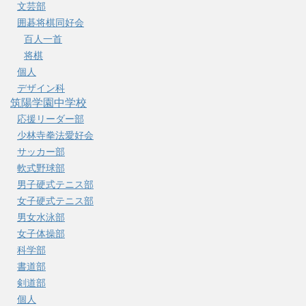
文芸部
囲碁将棋同好会
百人一首
将棋
個人
デザイン科
筑陽学園中学校
応援リーダー部
少林寺拳法愛好会
サッカー部
軟式野球部
男子硬式テニス部
女子硬式テニス部
男女水泳部
女子体操部
科学部
書道部
剣道部
個人