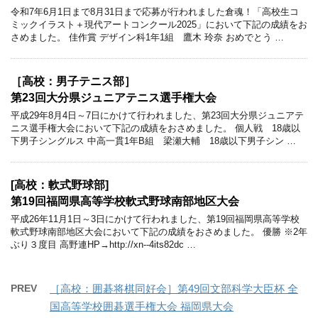
令和7年6月1日まで8月31日まで応募が行われました倉魂！「高校生コ
ミックイラスト＋現代アートコンクール2025」において下記の成績をお
さめました。 佳作賞 デザイン科1年1組 鷹木 玲奈 おめでとう …
［高校：男子テニス部］
第23回大分県ジュニアテニス選手権大会
平成29年8月4日～7日にかけて行われました、第23回大分県ジュニアテ
ニス選手権大会において下記の成績をおさめました。 個人戦 18歳以
下男子シングルス 中高一貫1年B組 梁瀬大輔 18歳以下男子シン …
[高校：軟式野球部]
第19回福岡県高等学校軟式野球南部地区大会
平成26年11月1日～3日にかけて行われました、第19回福岡県高等学校
軟式野球南部地区大会において下記の成績をおさめました。 優勝 ※2年
ぶり３度目 高野連HP→http://xn--4its82dc …
PREV
［高校：囲碁将棋同好会］第49回文部科学大臣杯 全
国高等学校囲碁選手権大会 福岡県大会