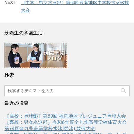
NEXT
［中学：男女水泳部］第60回筑紫地区中学校水泳競技
大会
筑陽生の学園生活！
検索
最近の投稿
［高校：卓球部］第39回 福岡地区プレジュニア卓球大会
［高校：男女水泳部］令和8年度全九州高等学校体育大会
第74回全九州高等学校水泳(競泳) 競技大会