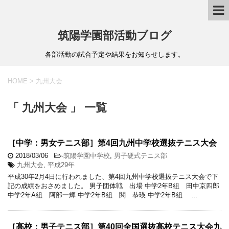
筑陽学園部活動ブログ
各部活動の試合予定や結果をお知らせします。
HOME
>
九州大会
「 九州大会 」 一覧
［中学：男女テニス部］第4回九州中学校選抜テニス大会
2018/03/06
-
筑陽学園中学校
,
男子硬式テニス部
九州大会
,
平成29年
平成30年2月4日に行われました、第4回九州中学校選抜テニス大会で下
記の成績をおさめました。 男子団体戦 出場 中学2年B組 田中京四郎
中学2年A組 阿部一輝 中学2年B組 関 恭瑛 中学2年B組 …
［高校：男子テニス部］第40回全国選抜高校テニス大会九