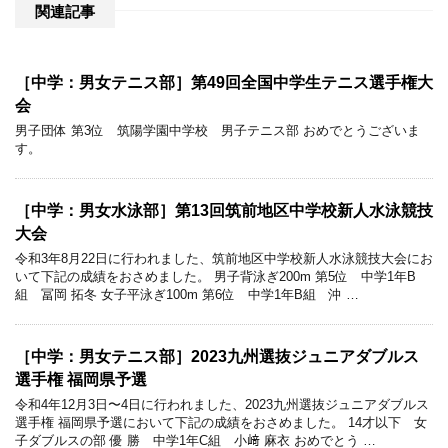
関連記事
［中学：男女テニス部］第49回全国中学生テニス選手権大
会
男子団体 第3位 筑陽学園中学校 男子テニス部 おめでとうございま
す。
［中学：男女水泳部］第13回筑前地区中学校新人水泳競技
大会
令和3年8月22日に行われました、筑前地区中学校新人水泳競技大会にお
いて下記の成績をおさめました。 男子背泳ぎ200m 第5位 中学1年B
組 冨岡 拓冬 女子平泳ぎ100m 第6位 中学1年B組 沖 …
［中学：男女テニス部］2023九州選抜ジュニアダブルス
選手権 福岡県予選
令和4年12月3日〜4日に行われました、2023九州選抜ジュニアダブルス
選手権 福岡県予選において下記の成績をおさめました。 14才以下 女
子ダブルスの部 優 勝 中学1年C組 小﨑 麻衣 おめでとう …