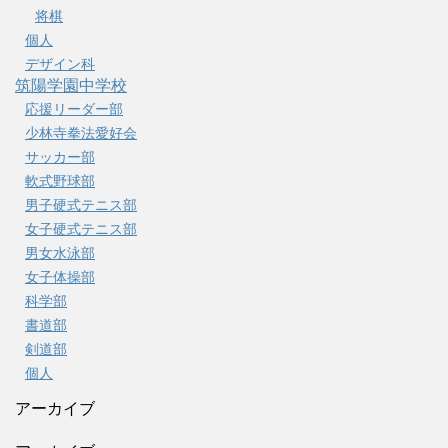
将棋
個人
デザイン科
筑陽学園中学校
応援リーダー部
少林寺拳法愛好会
サッカー部
軟式野球部
男子硬式テニス部
女子硬式テニス部
男女水泳部
女子体操部
科学部
書道部
剣道部
個人
アーカイブ