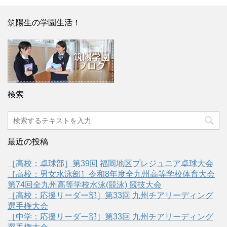
筑陽生の学園生活！
検索
最近の投稿
［高校：卓球部］第39回 福岡地区プレジュニア卓球大会
［高校：男女水泳部］令和8年度全九州高等学校体育大会
第74回全九州高等学校水泳(競泳) 競技大会
［高校：応援リーダー部］第33回 九州チアリーディング
選手権大会
［中学：応援リーダー部］第33回 九州チアリーディング