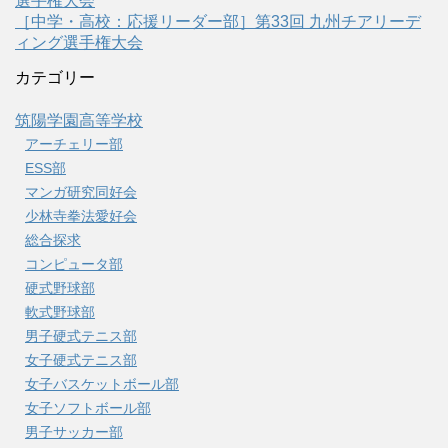
選手権大会
［中学・高校：応援リーダー部］第33回 九州チアリーデ
ィング選手権大会
カテゴリー
筑陽学園高等学校
アーチェリー部
ESS部
マンガ研究同好会
少林寺拳法愛好会
総合探求
コンピュータ部
硬式野球部
軟式野球部
男子硬式テニス部
女子硬式テニス部
女子バスケットボール部
女子ソフトボール部
男子サッカー部