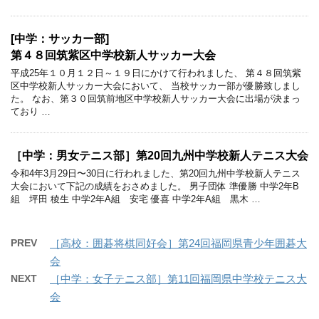
[中学：サッカー部]
第４８回筑紫区中学校新人サッカー大会
平成25年１０月１２日～１９日にかけて行われました、 第４８回筑紫
区中学校新人サッカー大会において、 当校サッカー部が優勝致しまし
た。 なお、第３０回筑前地区中学校新人サッカー大会に出場が決まっ
ており …
［中学：男女テニス部］第20回九州中学校新人テニス大会
令和4年3月29日〜30日に行われました、第20回九州中学校新人テニス
大会において下記の成績をおさめました。 男子団体 準優勝 中学2年B
組 坪田 稜生 中学2年A組 安宅 優喜 中学2年A組 黒木 …
PREV
［高校：囲碁将棋同好会］第24回福岡県青少年囲碁大
会
NEXT
［中学：女子テニス部］第11回福岡県中学校テニス大
会