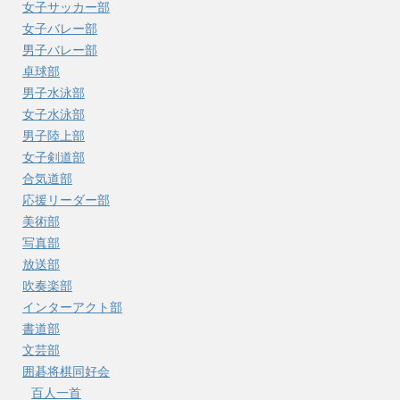
女子サッカー部
女子バレー部
男子バレー部
卓球部
男子水泳部
女子水泳部
男子陸上部
女子剣道部
合気道部
応援リーダー部
美術部
写真部
放送部
吹奏楽部
インターアクト部
書道部
文芸部
囲碁将棋同好会
百人一首