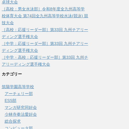
卓球大会
［高校：男女水泳部］令和8年度全九州高等学
校体育大会 第74回全九州高等学校水泳(競泳) 競
技大会
［高校：応援リーダー部］第33回 九州チアリー
ディング選手権大会
［中学：応援リーダー部］第33回 九州チアリー
ディング選手権大会
［中学・高校：応援リーダー部］第33回 九州チ
アリーディング選手権大会
カテゴリー
筑陽学園高等学校
アーチェリー部
ESS部
マンガ研究同好会
少林寺拳法愛好会
総合探求
コンピュータ部