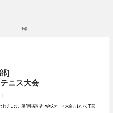
中学
部]
校テニス大会
7日
行なわれました、第2回福岡県中学校テニス大会において下記