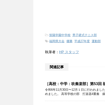
-
筑陽学園中学校
,
男子硬式テニス部
-
福岡県大会
,
優勝
,
平成27年度
,
運動部
執筆者：
HP スタッフ
関連記事
［高校：中学：吹奏楽部］第53回
令和6年11月30日〜12月１日に行われま
めました。 高等学校の部 打楽器4重奏 銀