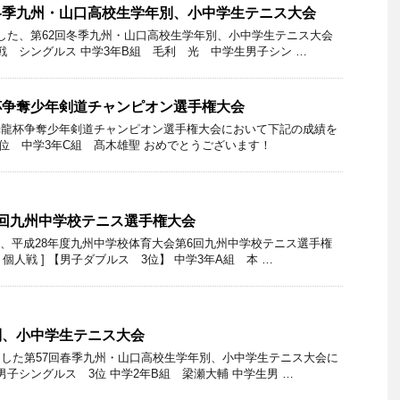
冬季九州・山口高校生学年別、小中学生テニス大会
れました、第62回冬季九州・山口高校生学年別、小中学生テニス大会
戦 シングルス 中学3年B組 毛利 光 中学生男子シン …
杯争奪少年剣道チャンピオン選手権大会
0回光龍杯争奪少年剣道チャンピオン選手権大会において下記の成績を
第3位 中学3年C組 髙木雄聖 おめでとうございます！
6回九州中学校テニス選手権大会
た、平成28年度九州中学校体育大会第6回九州中学校テニス選手権
個人戦 ] 【男子ダブルス 3位】 中学3年A組 本 …
別、小中学生テニス大会
れました第57回春季九州・山口高校生学年別、小中学生テニス大会に
子シングルス 3位 中学2年B組 梁瀬大輔 中学生男 …