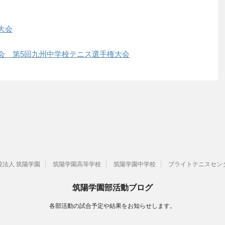
大会
会 第5回九州中学校テニス選手権大会
校法人 筑陽学園
筑陽学園高等学校
筑陽学園中学校
ブライトテニスセン
筑陽学園部活動ブログ
各部活動の試合予定や結果をお知らせします。