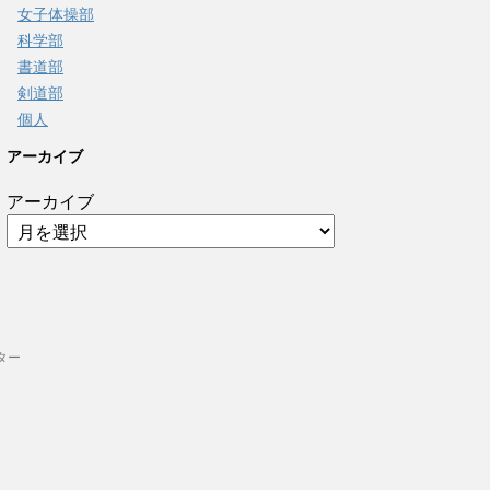
女子体操部
科学部
書道部
剣道部
個人
アーカイブ
アーカイブ
ター