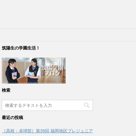
筑陽生の学園生活！
検索
最近の投稿
［高校：卓球部］第39回 福岡地区プレジュニア