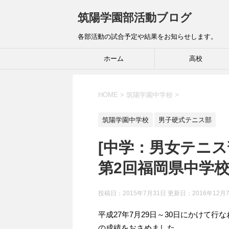
筑陽学園部活動ブログ
各部活動の試合予定や結果をお知らせします。
ホーム
高校
HOME
>
筑陽学園中学校
>
筑陽学園中学校
男子硬式テニス部
[中学：男女テニス
第2回福岡県中学
投稿日：2015年7月31日 更新日：
2016年12月
平成27年7月29日～30日にかけて
の成績をおさめました。