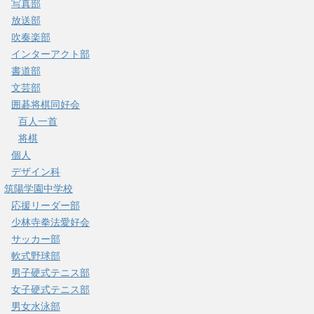
写真部
放送部
吹奏楽部
インターアクト部
書道部
文芸部
囲碁将棋同好会
百人一首
将棋
個人
デザイン科
筑陽学園中学校
応援リーダー部
少林寺拳法愛好会
サッカー部
軟式野球部
男子硬式テニス部
女子硬式テニス部
男女水泳部