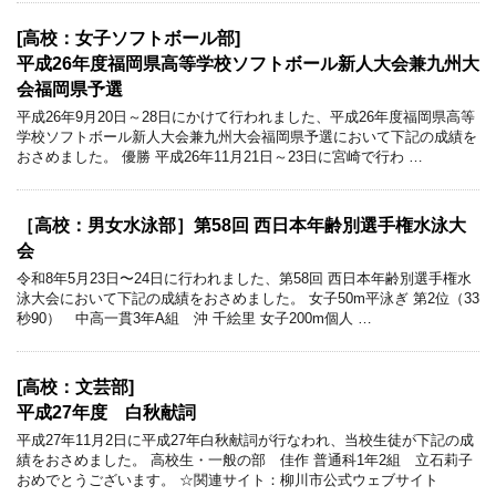
[高校：女子ソフトボール部]
平成26年度福岡県高等学校ソフトボール新人大会兼九州大
会福岡県予選
平成26年9月20日～28日にかけて行われました、平成26年度福岡県高等
学校ソフトボール新人大会兼九州大会福岡県予選において下記の成績を
おさめました。 優勝 平成26年11月21日～23日に宮崎で行わ …
［高校：男女水泳部］第58回 西日本年齢別選手権水泳大
会
令和8年5月23日〜24日に行われました、第58回 西日本年齢別選手権水
泳大会において下記の成績をおさめました。 女子50m平泳ぎ 第2位（33
秒90） 中高一貫3年A組 沖 千絵里 女子200m個人 …
[高校：文芸部]
平成27年度 白秋献詞
平成27年11月2日に平成27年白秋献詞が行なわれ、当校生徒が下記の成
績をおさめました。 高校生・一般の部 佳作 普通科1年2組 立石莉子
おめでとうございます。 ☆関連サイト：柳川市公式ウェブサイト