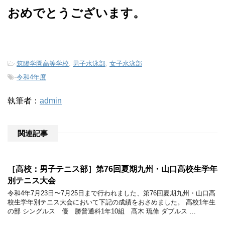
おめでとうございます。
-
筑陽学園高等学校
,
男子水泳部
,
女子水泳部
-
令和4年度
執筆者：
admin
関連記事
［高校：男子テニス部］第76回夏期九州・山口高校生学年
別テニス大会
令和4年7月23日〜7月25日まで行われました、第76回夏期九州・山口高
校生学年別テニス大会において下記の成績をおさめました。 高校1年生
の部 シングルス 優 勝普通科1年10組 髙木 琉偉 ダブルス …