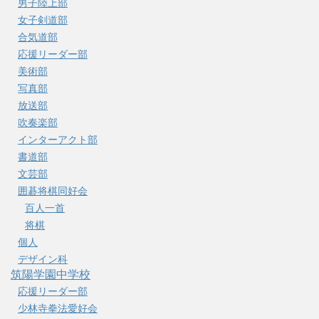
男子陸上部
女子剣道部
合気道部
応援リーダー部
美術部
写真部
放送部
吹奏楽部
インターアクト部
書道部
文芸部
囲碁将棋同好会
百人一首
将棋
個人
デザイン科
筑陽学園中学校
応援リーダー部
少林寺拳法愛好会