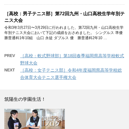
［高校：男子テニス部］第72回九州・山口高校生学年別テ
ニス大会
令和3年3月27日〜3月29日に行われました、第72回九州・山口高校生学
年別テニス大会において下記の成績をおさめました。 シングルス 準優
勝普通科1年10組 山口 永徒 ダブルス 優 勝普通科2年10 …
PREV
［高校：軟式野球部］第18回春季福岡県高等学校軟式
野球大会
NEXT
［高校：女子テニス部］令和4年度福岡県高等学校総
合体育大会テニス選手権大会
筑陽生の学園生活！