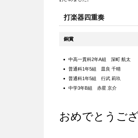
打楽器四重奏
銅賞
中高一貫科2年A組 深町 航太
普通科1年5組 皿良 千晴
普通科1年5組 行武 莉玖
中学3年B組 赤星 京介
おめでとうご