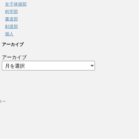
女子体操部
科学部
書道部
剣道部
個人
アーカイブ
アーカイブ
ター