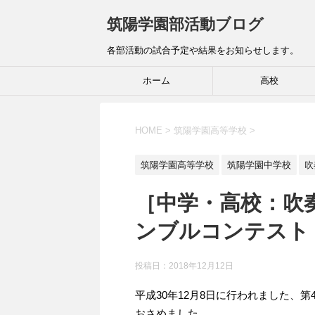
筑陽学園部活動ブログ
各部活動の試合予定や結果をお知らせします。
ホーム
高校
HOME
>
筑陽学園高等学校
>
筑陽学園高等学校
筑陽学園中学校
吹
［中学・高校：吹奏
ンブルコンテスト
投稿日：
2018年12月12日
平成30年12月8日に行われました、
おさめました。