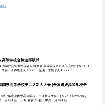
楽部
会 高等学校合気道部演武
４回学校合気道連合会 演武大会 高等学校合気道部演武において 下
樽谷 優稀恵さん F２-３ 葉山 志帆さん F２-７ …
福岡県高等学校テニス新人大会 (全国選抜高等学校テ
た、令和7年度福岡県高等学校テニス新人大会において下記の成績を
高一貫1年C組 小﨑 麻衣 第2位 中高一貫1年C組 …