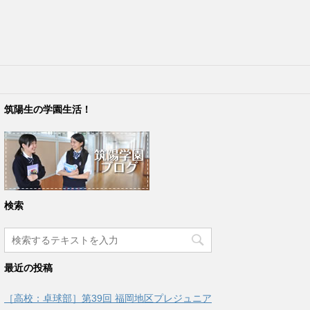
筑陽生の学園生活！
検索
最近の投稿
［高校：卓球部］第39回 福岡地区プレジュニア