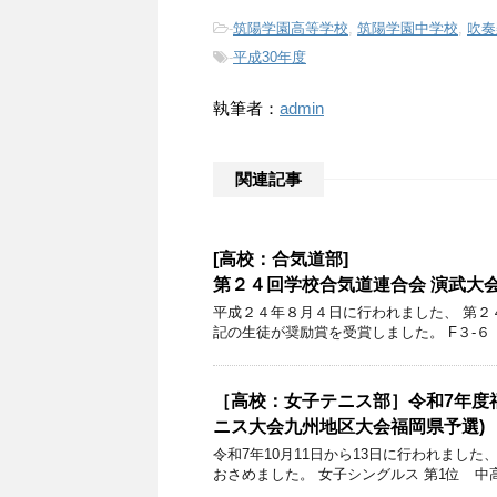
-
筑陽学園高等学校
,
筑陽学園中学校
,
吹奏
-
平成30年度
執筆者：
admin
関連記事
[高校：合気道部]
第２４回学校合気道連合会 演武大
平成２４年８月４日に行われました、 第２
記の生徒が奨励賞を受賞しました。 F３-６ 
［高校：女子テニス部］令和7年度
ニス大会九州地区大会福岡県予選)
令和7年10月11日から13日に行われまし
おさめました。 女子シングルス 第1位 中