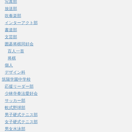
写真部
放送部
吹奏楽部
インターアクト部
書道部
文芸部
囲碁将棋同好会
百人一首
将棋
個人
デザイン科
筑陽学園中学校
応援リーダー部
少林寺拳法愛好会
サッカー部
軟式野球部
男子硬式テニス部
女子硬式テニス部
男女水泳部