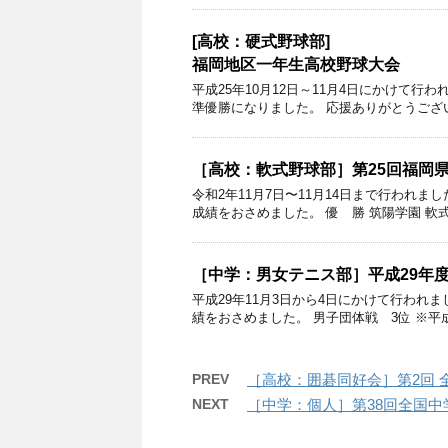
[高校：硬式野球部]
福岡地区一年生高校野球大会
平成25年10月12日～11月4日にかけて
準優勝になりました。 応援ありがとうござ
［高校：軟式野球部］第25回福岡
令和2年11月7日〜11月14日まで行われ
成績をおさめました。 優 勝 筑陽学園 軟
［中学：男女テニス部］平成29年
平成29年11月3日から4日にかけて行われ
績をおさめました。 男子団体戦 3位 ※平成
PREV
［高校：囲碁同好会］第2回 
NEXT
［中学：個人］第38回全国