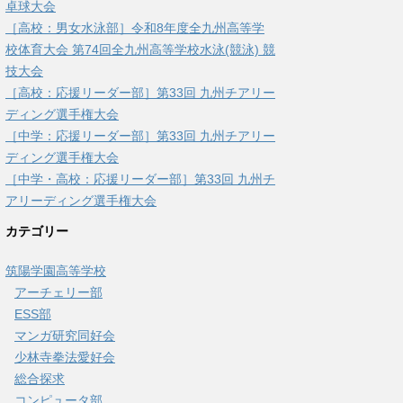
卓球大会
［高校：男女水泳部］令和8年度全九州高等学
校体育大会 第74回全九州高等学校水泳(競泳) 競
技大会
［高校：応援リーダー部］第33回 九州チアリー
ディング選手権大会
［中学：応援リーダー部］第33回 九州チアリー
ディング選手権大会
［中学・高校：応援リーダー部］第33回 九州チ
アリーディング選手権大会
カテゴリー
筑陽学園高等学校
アーチェリー部
ESS部
マンガ研究同好会
少林寺拳法愛好会
総合探求
コンピュータ部