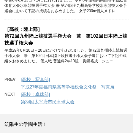
令和8年6月13日〜14日に行われました、令和8年度福岡県高等学校総合
体育大会水泳競技選手権大会 兼 第74回全九州高等学校水泳競技大会予
選会において下記の成績をおさめました。 女子200m個人メドレ …
［高校：陸上部］
第72回九州陸上競技選手権大会 兼 第102回日本陸上競
技選手権大会
平成29年8月18日～20日にかけて行われました、第72回九州陸上競技選
手権大会 兼 第102回日本陸上競技選手権大会予選において下記の成
績をおさめました。 個人戦 普通科2年10組 眞鍋裕成 ジュニ …
PREV
[高校：写真部]
平成27年度福岡県高等学校総合文化祭 写真展
NEXT
[高校：卓球部]
第34回太宰府市民卓球大会
筑陽生の学園生活！