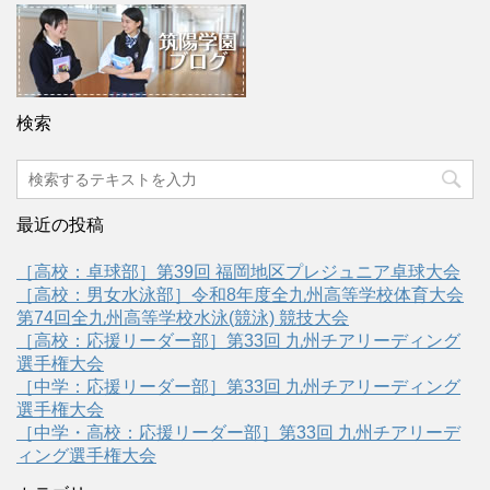
検索
最近の投稿
［高校：卓球部］第39回 福岡地区プレジュニア卓球大会
［高校：男女水泳部］令和8年度全九州高等学校体育大会
第74回全九州高等学校水泳(競泳) 競技大会
［高校：応援リーダー部］第33回 九州チアリーディング
選手権大会
［中学：応援リーダー部］第33回 九州チアリーディング
選手権大会
［中学・高校：応援リーダー部］第33回 九州チアリーデ
ィング選手権大会