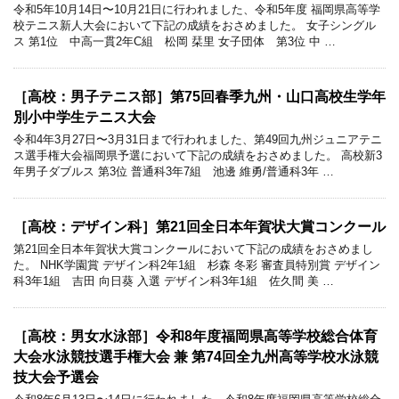
令和5年10月14日〜10月21日に行われました、令和5年度 福岡県高等学
校テニス新人大会において下記の成績をおさめました。 女子シングル
ス 第1位 中高一貫2年C組 松岡 栞里 女子団体 第3位 中 …
［高校：男子テニス部］第75回春季九州・山口高校生学年
別小中学生テニス大会
令和4年3月27日〜3月31日まで行われました、第49回九州ジュニアテニ
ス選手権大会福岡県予選において下記の成績をおさめました。 高校新3
年男子ダブルス 第3位 普通科3年7組 池邊 維勇/普通科3年 …
［高校：デザイン科］第21回全日本年賀状大賞コンクール
第21回全日本年賀状大賞コンクールにおいて下記の成績をおさめまし
た。 NHK学園賞 デザイン科2年1組 杉森 冬彩 審査員特別賞 デザイン
科3年1組 吉田 向日葵 入選 デザイン科3年1組 佐久間 美 …
［高校：男女水泳部］令和8年度福岡県高等学校総合体育
大会水泳競技選手権大会 兼 第74回全九州高等学校水泳競
技大会予選会