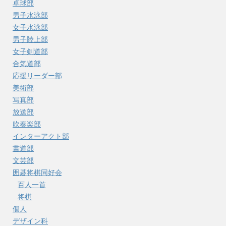
卓球部
男子水泳部
女子水泳部
男子陸上部
女子剣道部
合気道部
応援リーダー部
美術部
写真部
放送部
吹奏楽部
インターアクト部
書道部
文芸部
囲碁将棋同好会
百人一首
将棋
個人
デザイン科