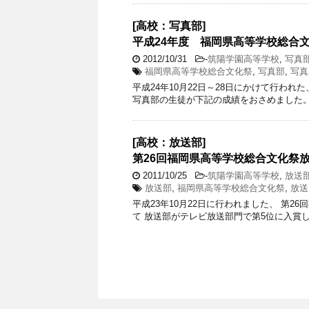
[高校：写真部]
平成24年度 福岡県高等学校総合文
2012/10/31
-
筑陽学園高等学校
,
写真
福岡県高等学校総合文化祭
,
写真部
,
写真
平成24年10月22日～28日にかけて行われ
写真部の生徒が下記の成績をおさめました。 
[高校：放送部]
第26回福岡県高等学校総合文化祭
2011/10/25
-
筑陽学園高等学校
,
放送
放送部
,
福岡県高等学校総合文化祭
,
放送
平成23年10月22日に行われました、 第
て 放送部がテレビ放送部門で第5位に入賞し