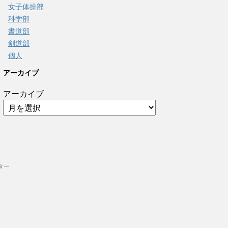
女子体操部
科学部
書道部
剣道部
個人
アーカイブ
アーカイブ
ター