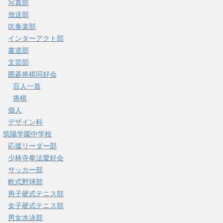
写真部
放送部
吹奏楽部
インターアクト部
書道部
文芸部
囲碁将棋同好会
百人一首
将棋
個人
デザイン科
筑陽学園中学校
応援リーダー部
少林寺拳法愛好会
サッカー部
軟式野球部
男子硬式テニス部
女子硬式テニス部
男女水泳部