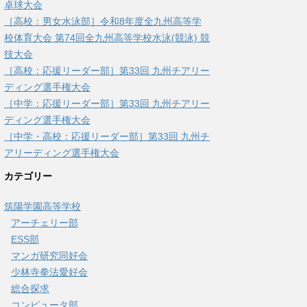
卓球大会
［高校：男女水泳部］令和8年度全九州高等学
校体育大会 第74回全九州高等学校水泳(競泳) 競
技大会
［高校：応援リーダー部］第33回 九州チアリー
ディング選手権大会
［中学：応援リーダー部］第33回 九州チアリー
ディング選手権大会
［中学・高校：応援リーダー部］第33回 九州チ
アリーディング選手権大会
カテゴリー
筑陽学園高等学校
アーチェリー部
ESS部
マンガ研究同好会
少林寺拳法愛好会
総合探求
コンピュータ部