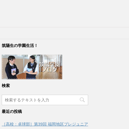
筑陽生の学園生活！
検索
最近の投稿
［高校：卓球部］第39回 福岡地区プレジュニア