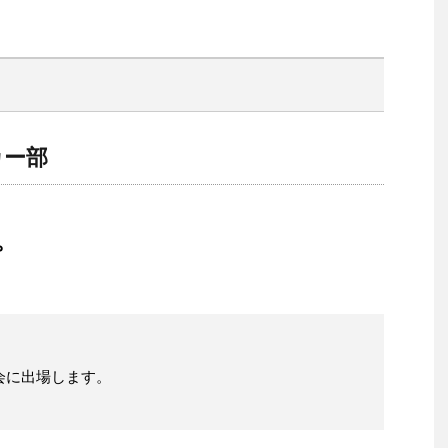
カー部
。
会に出場します。