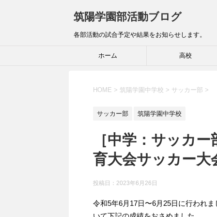
筑陽学園部活動ブログ
各部活動の試合予定や結果をお知らせします。
ホーム
高校
HOME
>
筑陽学園中学校
>
サッカー部
>
サッカー部
筑陽学園中学校
［中学：サッカー
育大会サッカー大
投稿日：
2023年6月26日
令和5年6月17日〜6月25日に行わ
いて下記の成績をおさめました。