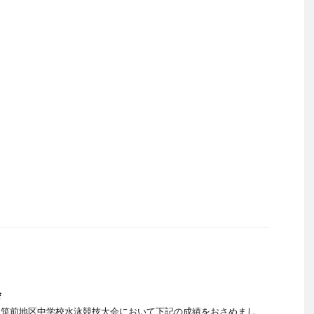
会
4回筑前地区中学校水泳競技大会において下記の成績をおさめまし