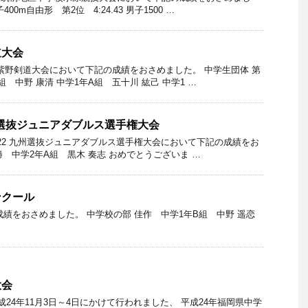
0m自由形 第2位 4:24.43 男子1500 …
道大会
筑紫野剣道大会において下記の成績をおさめました。 中学生団体 第
 中野 康清 中学1年A組 五十川 紘己 中学1 …
州選抜ジュニアダブルス選手権大会
2022 九州選抜ジュニアダブルス選手権大会において下記の成績をお
勝 中学2年A組 黒木 奏志 おめでとうございま …
ンクール
績をおさめました。 中学校の部 佳作 中学1年B組 中野 遥恋
大会
24年11月3日～4日にかけて行われました、 平成24年福岡県中学