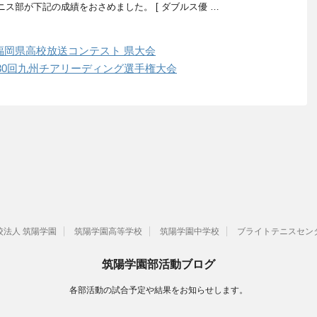
ス部が下記の成績をおさめました。 [ ダブルス優 …
福岡県高校放送コンテスト 県大会
30回九州チアリーディング選手権大会
校法人 筑陽学園
筑陽学園高等学校
筑陽学園中学校
ブライトテニスセン
筑陽学園部活動ブログ
各部活動の試合予定や結果をお知らせします。