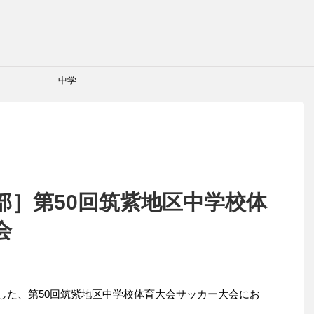
中学
部］第50回筑紫地区中学校体
会
れました、第50回筑紫地区中学校体育大会サッカー大会にお