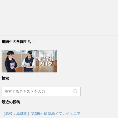
筑陽生の学園生活！
検索
最近の投稿
［高校：卓球部］第39回 福岡地区プレジュニア