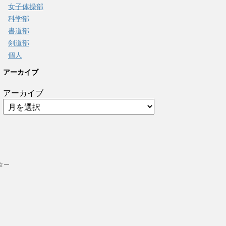
女子体操部
科学部
書道部
剣道部
個人
アーカイブ
アーカイブ
ター