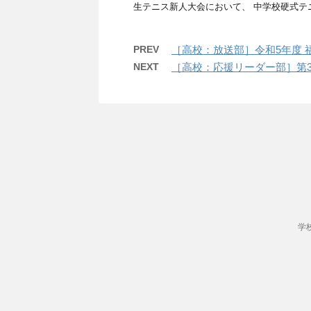
生テニス新人大会において、 中学校硬式テニ
PREV
［高校：放送部］令和5年度 
NEXT
［高校：応援リーダー部］第
学