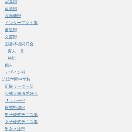
写真部
放送部
吹奏楽部
インターアクト部
書道部
文芸部
囲碁将棋同好会
百人一首
将棋
個人
デザイン科
筑陽学園中学校
応援リーダー部
少林寺拳法愛好会
サッカー部
軟式野球部
男子硬式テニス部
女子硬式テニス部
男女水泳部