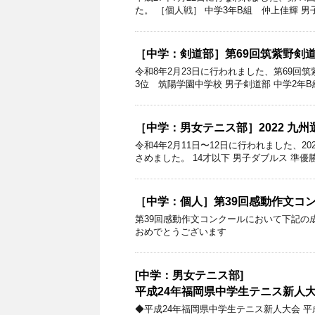
た。 ［個人戦］ 中学3年B組 仲上佳輝 男子40
［中学：剣道部］第69回筑紫野剣
令和8年2月23日に行われました、第69回
3位 筑陽学園中学校 男子剣道部 中学2年B組
［中学：男女テニス部］2022 九
令和4年2月11日〜12日に行われました、
さめました。 14才以下 男子ダブルス 準優
［中学：個人］第39回感動作文コ
第39回感動作文コンクールにおいて下記の成
おめでとうございます
[中学：男女テニス部]
平成24年福岡県中学生テニス新人
◆平成24年福岡県中学生テニス新人大会 平成