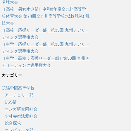
卓球大会
［高校：男女水泳部］令和8年度全九州高等学
校体育大会 第74回全九州高等学校水泳(競泳) 競
技大会
［高校：応援リーダー部］第33回 九州チアリー
ディング選手権大会
［中学：応援リーダー部］第33回 九州チアリー
ディング選手権大会
［中学・高校：応援リーダー部］第33回 九州チ
アリーディング選手権大会
カテゴリー
筑陽学園高等学校
アーチェリー部
ESS部
マンガ研究同好会
少林寺拳法愛好会
総合探求
コンピュータ部