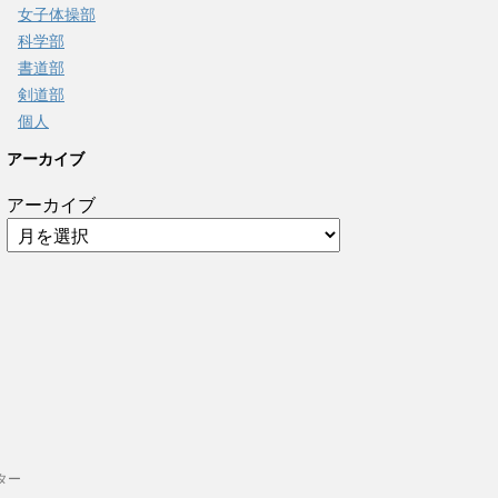
女子体操部
科学部
書道部
剣道部
個人
アーカイブ
アーカイブ
ター