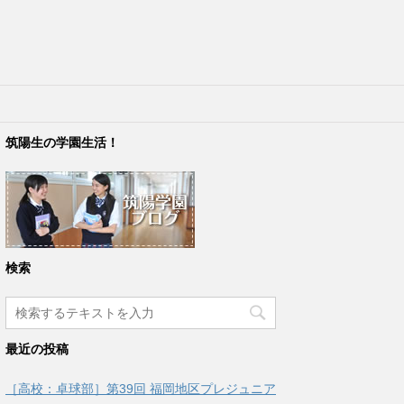
筑陽生の学園生活！
検索
最近の投稿
［高校：卓球部］第39回 福岡地区プレジュニア