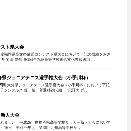
テスト県大会
29年度福岡県高文祭放送コンテスト県大会において下記の成績をおさ
 甲斐田 愛郁 第1回全九州高等学校総合文化祭放送部 …
大分県ジュニアテニス選手権大会（小手川杯）
25回 大分県ジュニアテニス選手権大会（小手川杯）において下記
子シングルス 優 勝 普通科2年8組 笹渕 力 第 …
ー新人大会
なわれました、平成26年度福岡県高等学校サッカー新人大会において
日～16日 平成26年度 第36回九州高等学校サッ …