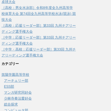
卓球大会
［高校：男女水泳部］令和8年度全九州高等学
校体育大会 第74回全九州高等学校水泳(競泳) 競
技大会
［高校：応援リーダー部］第33回 九州チアリー
ディング選手権大会
［中学：応援リーダー部］第33回 九州チアリー
ディング選手権大会
［中学・高校：応援リーダー部］第33回 九州チ
アリーディング選手権大会
カテゴリー
筑陽学園高等学校
アーチェリー部
ESS部
マンガ研究同好会
少林寺拳法愛好会
総合探求
コンピュータ部