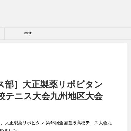
中学
ス部］大正製薬リポビタン
高校テニス大会九州地区大会
した、大正製薬リポビタン 第46回全国選抜高校テニス大会九
めました。