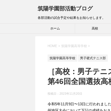
筑陽学園部活動ブログ
各部活動の試合予定や結果をお知らせします。
ホーム
高校
HOME
>
筑陽学園高等学校
>
筑陽学園高等学校
男子硬式テニス部
［高校：男子テニ
第46回全国選抜
投稿日：
2023年11月20日
令和5年11月9日〜13日に行われま
州地区大会において下記の成績をおさ