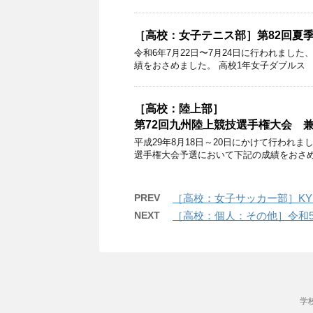
［高校：女子テニス部］第82回夏
令和6年7月22日〜7月24日に行われまし
績をおさめました。 高校1年女子ダブルス 第
［高校：陸上部］
第72回九州陸上競技選手権大会 兼
平成29年8月18日～20日にかけて行われ
選手権大会予選において下記の成績をおさめま
PREV
［高校：女子サッカー部］KY
NEXT
［高校：個人：その他］令和5
学