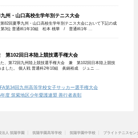
季九州・山口高校生学年別テニス大会
た、第82回夏季九州・山口高校生学年別テニス大会において下記の成
3位 普通科1年10組 松本 桃華 / 普通科1年 …
 第102回日本陸上競技選手権大会
ました、第72回九州陸上競技選手権大会 兼 第102回日本陸上競技
した。 個人戦 普通科2年10組 眞鍋裕成 ジュニ …
FA第34回九州高等学校女子サッカー選手権大会
年度 筑紫地区少年愛護連盟 善行者表彰
校法人 筑陽学園
筑陽学園高等学校
筑陽学園中学校
ブライトテニスセン