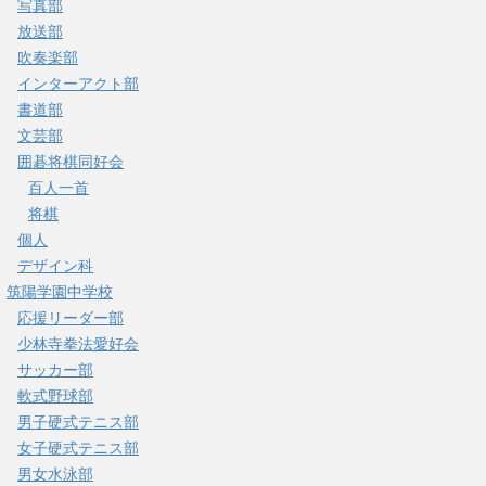
写真部
放送部
吹奏楽部
インターアクト部
書道部
文芸部
囲碁将棋同好会
百人一首
将棋
個人
デザイン科
筑陽学園中学校
応援リーダー部
少林寺拳法愛好会
サッカー部
軟式野球部
男子硬式テニス部
女子硬式テニス部
男女水泳部