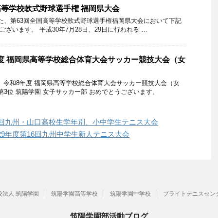
高等学校軟式野球選手権 福岡県大会
ました、第63回全国高等学校軟式野球選手権福岡県大会において下記
ざいます。 平成30年7月28日、29日に行われる …
度 福岡県高等学校総合体育大会サッカー競技大会（女
た、令和8年度 福岡県高等学校総合体育大会サッカー競技大会（女
3位 筑陽学園 女子サッカー部 おめでとうございます。
3回九州・山口高校生学年別、小中学生テニス大会
9年度第16回九州中学生新人テニス大会
校法人 筑陽学園
筑陽学園高等学校
筑陽学園中学校
ブライトテニスセン
筑陽学園部活動ブログ