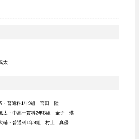
風太
伍・普通科1年9組 宮田 陸
風太・中高一貫科2年B組 金子 瑛
大輔・普通科1年9組 村上 真優