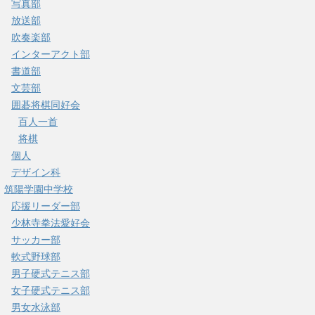
写真部
放送部
吹奏楽部
インターアクト部
書道部
文芸部
囲碁将棋同好会
百人一首
将棋
個人
デザイン科
筑陽学園中学校
応援リーダー部
少林寺拳法愛好会
サッカー部
軟式野球部
男子硬式テニス部
女子硬式テニス部
男女水泳部