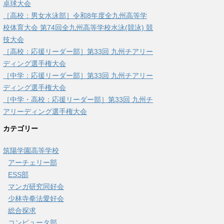
卓球大会
［高校：男女水泳部］令和8年度全九州高等学
校体育大会 第74回全九州高等学校水泳(競泳) 競
技大会
［高校：応援リーダー部］第33回 九州チアリー
ディング選手権大会
［中学：応援リーダー部］第33回 九州チアリー
ディング選手権大会
［中学・高校：応援リーダー部］第33回 九州チ
アリーディング選手権大会
カテゴリー
筑陽学園高等学校
アーチェリー部
ESS部
マンガ研究同好会
少林寺拳法愛好会
総合探求
コンピュータ部