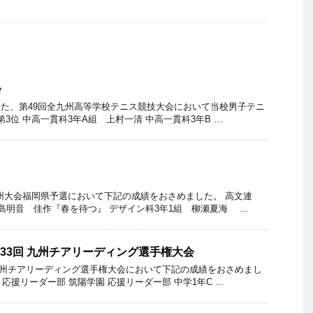
会
ました、第49回全九州高等学校テニス競技大会において当校男子テニ
3位 中高一貫科3年A組 上村一清 中高一貫科3年B …
九州大会福岡県予選において下記の成績をおさめました。 高文連
松島明音 佳作『春を待つ』 デザイン科3年1組 柳瀬夏海 …
33回 九州チアリーディング選手権大会
 九州チアリーディング選手権大会において下記の成績をおさめまし
応援リーダー部 筑陽学園 応援リーダー部 中学1年C …