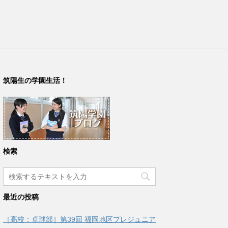
筑陽生の学園生活！
検索
最近の投稿
［高校：卓球部］第39回 福岡地区プレジュニア