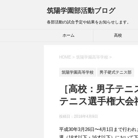
筑陽学園部活動ブログ
各部活動の試合予定や結果をお知らせします。
ホーム
高校
HOME
>
筑陽学園高等学校
>
筑陽学園高等学校
男子硬式テニス部
［高校：男子テニ
テニス選手権大会
投稿日：
2018年4月9日
平成30年3月26日〜4月1日まで行
選（18才以下・16才以下）において