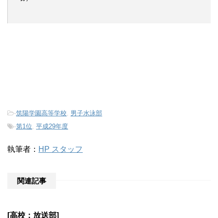
-
筑陽学園高等学校
,
男子水泳部
-
第1位
,
平成29年度
執筆者：
HP スタッフ
関連記事
[高校：放送部]