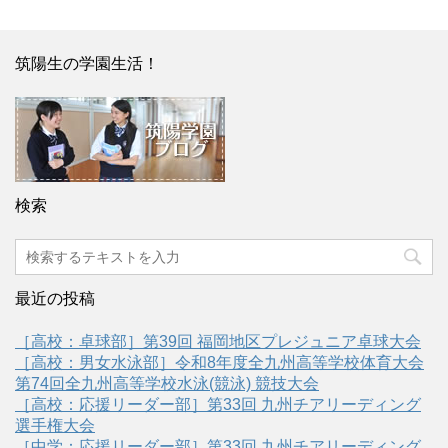
筑陽生の学園生活！
検索
最近の投稿
［高校：卓球部］第39回 福岡地区プレジュニア卓球大会
［高校：男女水泳部］令和8年度全九州高等学校体育大会
第74回全九州高等学校水泳(競泳) 競技大会
［高校：応援リーダー部］第33回 九州チアリーディング
選手権大会
［中学：応援リーダー部］第33回 九州チアリーディング