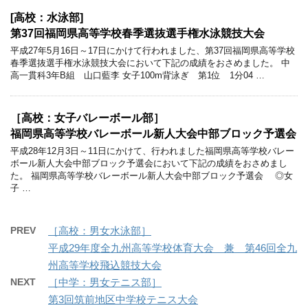
[高校：水泳部]
第37回福岡県高等学校春季選抜選手権水泳競技大会
平成27年5月16日～17日にかけて行われました、第37回福岡県高等学校
春季選抜選手権水泳競技大会において下記の成績をおさめました。 中
高一貫科3年B組 山口藍李 女子100m背泳ぎ 第1位 1分04 …
［高校：女子バレーボール部］
福岡県高等学校バレーボール新人大会中部ブロック予選会
平成28年12月3日～11日にかけて、行われました福岡県高等学校バレー
ボール新人大会中部ブロック予選会において下記の成績をおさめまし
た。 福岡県高等学校バレーボール新人大会中部ブロック予選会 ◎女
子 …
PREV
［高校：男女水泳部］
平成29年度全九州高等学校体育大会 兼 第46回全九
州高等学校飛込競技大会
NEXT
［中学：男女テニス部］
第3回筑前地区中学校テニス大会