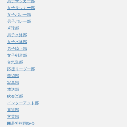
男子サッカー部
女子サッカー部
女子バレー部
男子バレー部
卓球部
男子水泳部
女子水泳部
男子陸上部
女子剣道部
合気道部
応援リーダー部
美術部
写真部
放送部
吹奏楽部
インターアクト部
書道部
文芸部
囲碁将棋同好会