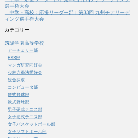
選手権大会
［中学・高校：応援リーダー部］第33回 九州チアリーデ
ィング選手権大会
カテゴリー
筑陽学園高等学校
アーチェリー部
ESS部
マンガ研究同好会
少林寺拳法愛好会
総合探求
コンピュータ部
硬式野球部
軟式野球部
男子硬式テニス部
女子硬式テニス部
女子バスケットボール部
女子ソフトボール部