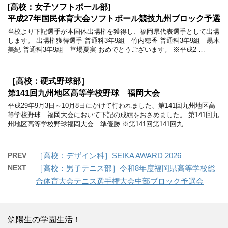
[高校：女子ソフトボール部]
平成27年国民体育大会ソフトボール競技九州ブロック予選
当校より下記選手が本国体出場権を獲得し、福岡県代表選手として出場
します。 出場権獲得選手 普通科3年9組 竹内穂香 普通科3年9組 黒木
美紀 普通科3年9組 草場夏実 おめでとうございます。 ※平成2 …
［高校：硬式野球部］
第141回九州地区高等学校野球 福岡大会
平成29年9月3日～10月8日にかけて行われました、第141回九州地区高
等学校野球 福岡大会において下記の成績をおさめました。 第141回九
州地区高等学校野球福岡大会 準優勝 ※第141回第141回九 …
PREV
［高校：デザイン科］SEIKA AWARD 2026
NEXT
［高校：男子テニス部］令和8年度福岡県高等学校総
合体育大会テニス選手権大会中部ブロック予選会
筑陽生の学園生活！