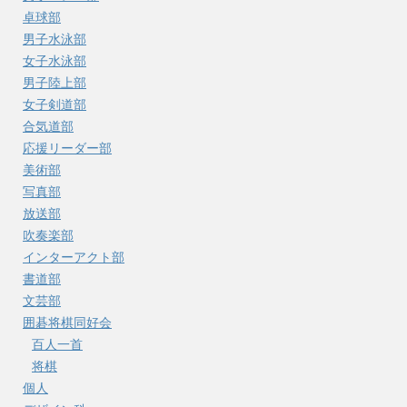
卓球部
男子水泳部
女子水泳部
男子陸上部
女子剣道部
合気道部
応援リーダー部
美術部
写真部
放送部
吹奏楽部
インターアクト部
書道部
文芸部
囲碁将棋同好会
百人一首
将棋
個人