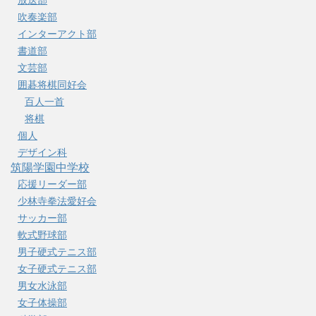
吹奏楽部
インターアクト部
書道部
文芸部
囲碁将棋同好会
百人一首
将棋
個人
デザイン科
筑陽学園中学校
応援リーダー部
少林寺拳法愛好会
サッカー部
軟式野球部
男子硬式テニス部
女子硬式テニス部
男女水泳部
女子体操部