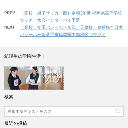
PREV
［高校：男子サッカー部］令和3年度 福岡県高等学校
サッカー大会インターハイ予選
NEXT
［高校：女子バレーボール部］天皇杯・皇后杯全日本
バレーボール選手権福岡県中部地区ラウンド
筑陽生の学園生活！
検索
最近の投稿