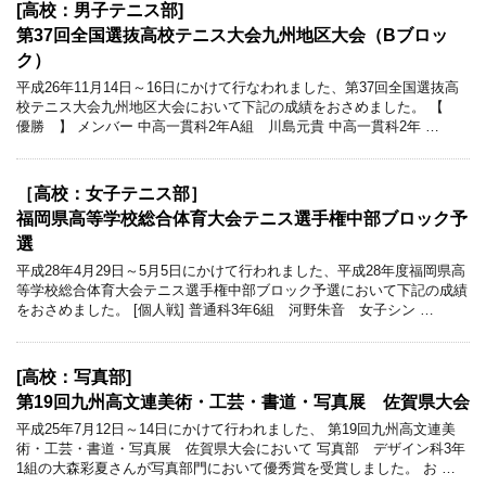
[高校：男子テニス部]
第37回全国選抜高校テニス大会九州地区大会（Bブロッ
ク）
平成26年11月14日～16日にかけて行なわれました、第37回全国選抜高
校テニス大会九州地区大会において下記の成績をおさめました。 【
優勝 】 メンバー 中高一貫科2年A組 川島元貴 中高一貫科2年 …
［高校：女子テニス部］
福岡県高等学校総合体育大会テニス選手権中部ブロック予
選
平成28年4月29日～5月5日にかけて行われました、平成28年度福岡県高
等学校総合体育大会テニス選手権中部ブロック予選において下記の成績
をおさめました。 [個人戦] 普通科3年6組 河野朱音 女子シン …
[高校：写真部]
第19回九州高文連美術・工芸・書道・写真展 佐賀県大会
平成25年7月12日～14日にかけて行われました、 第19回九州高文連美
術・工芸・書道・写真展 佐賀県大会において 写真部 デザイン科3年
1組の大森彩夏さんが写真部門において優秀賞を受賞しました。 お …