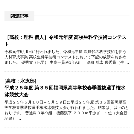
関連記事
［高校：理科 個人］令和元年度 高校生科学技術コンテス
ト
令和元年6月9日に行われました、令和元年度 次世代の科学技術を担う
人材育成事業 高校生科学技術コンテストにおいて下記の成績をおさめ
ました。 優秀賞（化学） 中高一貫科3年A組 深町 航太 優秀賞（生 …
[高校：水泳部]
平成２５年度 第３５回福岡県高等学校春季選抜選手権水
泳競技大会
平成２５年５月１８日～５月１９日に平成２５年度 第３５回福岡県高
等学校春季選抜選手権水泳競技大会が行われました。結果は、以下のと
おりです。 普通科３年９組 後藤滉平 ２００ｍ平泳ぎ １位（大会新
記録） …