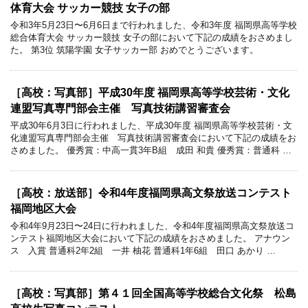
体育大会 サッカー競技 女子の部
令和3年5月23日〜6月6日まで行われました、令和3年度 福岡県高等学校
総合体育大会 サッカー競技 女子の部において下記の成績をおさめまし
た。 第3位 筑陽学園 女子サッカー部 おめでとうございます。
［高校：写真部］平成30年度 福岡県高等学校芸術・文化
連盟写真専門部会主催 写真技術講習審査会
平成30年6月3日に行われました、平成30年度 福岡県高等学校芸術・文
化連盟写真専門部会主催 写真技術講習審査会において下記の成績をお
さめました。 優秀賞：中高一貫3年B組 成田 和貴 優秀賞：普通科 …
［高校：放送部］令和4年度福岡県高文祭放送コンテスト
福岡地区大会
令和4年9月23日〜24日に行われました、令和4年度福岡県高文祭放送コ
ンテスト福岡地区大会において下記の成績をおさめました。 アナウン
ス 入賞 普通科2年2組 一井 柚花 普通科1年6組 田口 あかり …
［高校：写真部］第４１回全国高等学校総合文化祭 松島