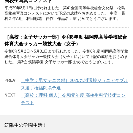
高校生写真コンテスト
平成29年8月1日に行われました、第41全国高等学校総合文化祭 松島
高校生写真コンテストにおいて下記の成績をおさめました。 中高一貫
科２年A組 林田彩花 佳作 作品名：涼 おめでとうございます。
［高校：女子サッカー部］令和8年度 福岡県高等学校総合
体育大会サッカー競技大会（女子）
令和8年5月2日〜5月31日まで行われました、令和8年度 福岡県高等学校
総合体育大会サッカー競技大会（女子）において下記の成績をおさめま
した。 第3位 筑陽学園 女子サッカー部 おめでとうございます。
PREV
［中学：男女テニス部］2020九州選抜ジュニアダブル
ス選手権福岡県予選
NEXT
［高校：理科 個人］令和元年度 高校生科学技術コン
テスト
筑陽生の学園生活！