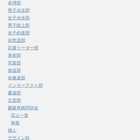
卓球部
男子水泳部
女子水泳部
男子陸上部
女子剣道部
合気道部
応援リーダー部
美術部
写真部
放送部
吹奏楽部
インターアクト部
書道部
文芸部
囲碁将棋同好会
百人一首
将棋
個人
デザイン科