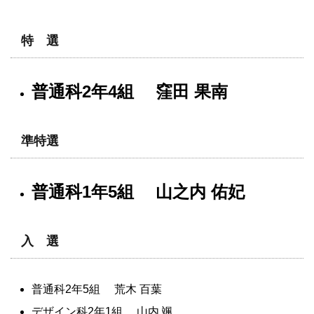
特 選
普通科2年4組 窪田 果南
準特選
普通科1年5組 山之内 佑妃
入 選
普通科2年5組 荒木 百葉
デザイン科2年1組 山内 颯