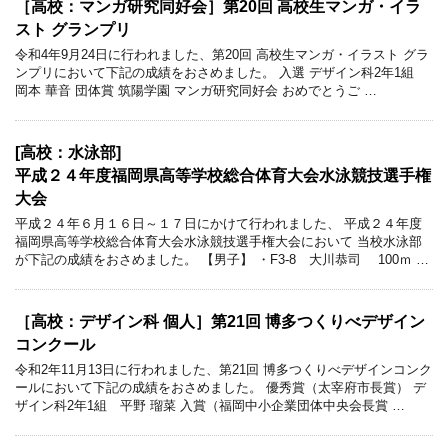
［高校：マンガ研究同好会］第20回 高校生マンガ・イラ
スト グランプリ
令和4年9月24日に行われました、第20回 高校生マンガ・イラスト グラ
ンプリにおいて下記の成績をおさめました。 入選 デザイン科2年1組
岡本 華音 団体賞 筑陽学園 マンガ研究同好会 おめでとうご …
[高校：水泳部]
平成２４年度福岡県高等学校総合体育大会水泳競技選手権
大会
平成２４年６月１６日～１７日にかけて行われました、 平成２４年度
福岡県高等学校総合体育大会水泳競技選手権大会において 当校水泳部
が下記の成績をおさめました。 【男子】 ・F3-8 大川恭司 100ｍ …
［高校：デザイン科 個人］第21回 博多つくりべデザイン
コンクール
令和2年11月13日に行われました、第21回 博多つくりべデザインコンク
ールにおいて下記の成績をおさめました。 優秀賞（太宰府市長賞） デ
ザイン科2年1組 平野 瑠菜 入賞（福岡中小企業団体中央会長賞 …