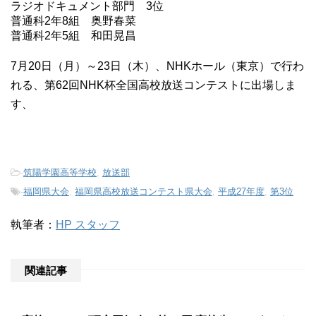
ラジオドキュメント部門 3位
普通科2年8組 奥野春菜
普通科2年5組 和田晃昌
7月20日（月）～23日（木）、NHKホール（東京）で行わ
れる、第62回NHK杯全国高校放送コンテストに出場しま
す、
-
筑陽学園高等学校
,
放送部
-
福岡県大会
,
福岡県高校放送コンテスト県大会
,
平成27年度
,
第3位
執筆者：
HP スタッフ
関連記事