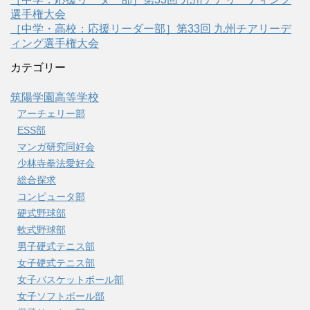
選手権大会
［中学・高校：応援リーダー部］第33回 九州チアリーデ
ィング選手権大会
カテゴリー
筑陽学園高等学校
アーチェリー部
ESS部
マンガ研究同好会
少林寺拳法愛好会
総合探求
コンピュータ部
硬式野球部
軟式野球部
男子硬式テニス部
女子硬式テニス部
女子バスケットボール部
女子ソフトボール部