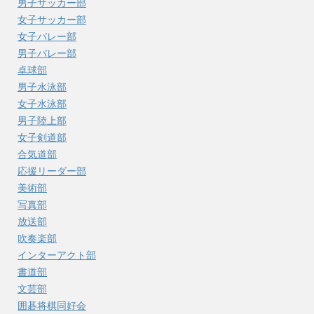
男子サッカー部
女子サッカー部
女子バレー部
男子バレー部
卓球部
男子水泳部
女子水泳部
男子陸上部
女子剣道部
合気道部
応援リーダー部
美術部
写真部
放送部
吹奏楽部
インターアクト部
書道部
文芸部
囲碁将棋同好会