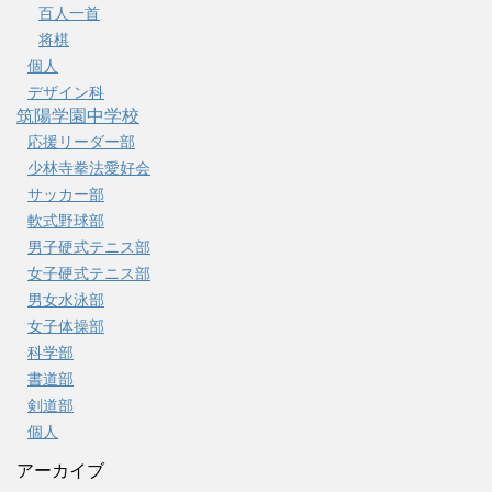
百人一首
将棋
個人
デザイン科
筑陽学園中学校
応援リーダー部
少林寺拳法愛好会
サッカー部
軟式野球部
男子硬式テニス部
女子硬式テニス部
男女水泳部
女子体操部
科学部
書道部
剣道部
個人
アーカイブ