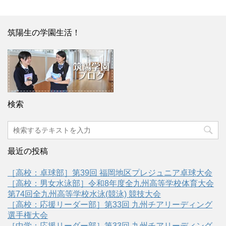
筑陽生の学園生活！
検索
最近の投稿
［高校：卓球部］第39回 福岡地区プレジュニア卓球大会
［高校：男女水泳部］令和8年度全九州高等学校体育大会
第74回全九州高等学校水泳(競泳) 競技大会
［高校：応援リーダー部］第33回 九州チアリーディング
選手権大会
［中学：応援リーダー部］第33回 九州チアリーディング