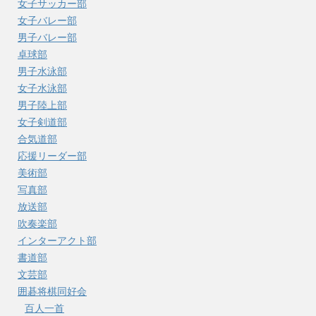
女子サッカー部
女子バレー部
男子バレー部
卓球部
男子水泳部
女子水泳部
男子陸上部
女子剣道部
合気道部
応援リーダー部
美術部
写真部
放送部
吹奏楽部
インターアクト部
書道部
文芸部
囲碁将棋同好会
百人一首