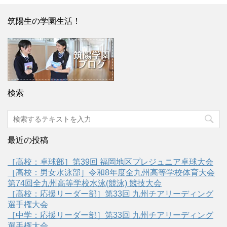
筑陽生の学園生活！
検索
最近の投稿
［高校：卓球部］第39回 福岡地区プレジュニア卓球大会
［高校：男女水泳部］令和8年度全九州高等学校体育大会
第74回全九州高等学校水泳(競泳) 競技大会
［高校：応援リーダー部］第33回 九州チアリーディング
選手権大会
［中学：応援リーダー部］第33回 九州チアリーディング
選手権大会