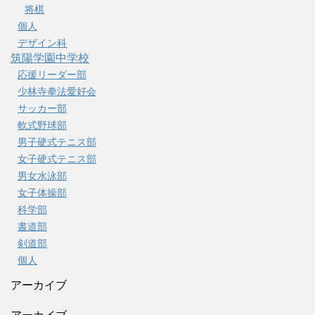
将棋
個人
デザイン科
筑陽学園中学校
応援リーダー部
少林寺拳法愛好会
サッカー部
軟式野球部
男子硬式テニス部
女子硬式テニス部
男女水泳部
女子体操部
科学部
書道部
剣道部
個人
アーカイブ