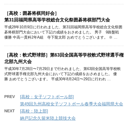
［高校：囲碁将棋同好会］
第31回福岡県高等学校総合文化祭囲碁将棋部門大会
平成28年10月9日に行われました、第31回福岡県高等学校総合文化祭囲
碁将棋部門大会において下記の成績をおさめました。 男子 9路盤戦
優勝 中高一貫科2年A組 寺下龍太郎 おめでとうございます。 ※ …
［高校：軟式野球部］第63回全国高等学校軟式野球選手権
北部九州大会
平成30年7月28日〜7月29日まで行われました、第63回全国高等学校軟
式野球選手権北部九州大会において下記の成績をおさめました。 優
勝 おめでとうございます。 平成30年8月24日〜29日に行われ …
PREV
[高校：女子ソフトボール部]
第49回九州高校女子ソフトボール春季大会福岡県大会
NEXT
[高校：陸上部]
納戸記念久留米陸上競技大会