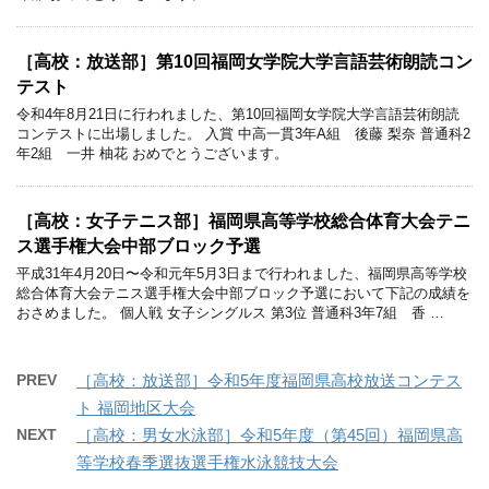
［高校：放送部］第10回福岡女学院大学言語芸術朗読コン
テスト
令和4年8月21日に行われました、第10回福岡女学院大学言語芸術朗読
コンテストに出場しました。 入賞 中高一貫3年A組 後藤 梨奈 普通科2
年2組 一井 柚花 おめでとうございます。
［高校：女子テニス部］福岡県高等学校総合体育大会テニ
ス選手権大会中部ブロック予選
平成31年4月20日〜令和元年5月3日まで行われました、福岡県高等学校
総合体育大会テニス選手権大会中部ブロック予選において下記の成績を
おさめました。 個人戦 女子シングルス 第3位 普通科3年7組 香 …
PREV
［高校：放送部］令和5年度福岡県高校放送コンテス
ト 福岡地区大会
NEXT
［高校：男女水泳部］令和5年度（第45回）福岡県高
等学校春季選抜選手権水泳競技大会