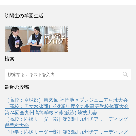
筑陽生の学園生活！
検索
最近の投稿
［高校：卓球部］第39回 福岡地区プレジュニア卓球大会
［高校：男女水泳部］令和8年度全九州高等学校体育大会
第74回全九州高等学校水泳(競泳) 競技大会
［高校：応援リーダー部］第33回 九州チアリーディング
選手権大会
［中学：応援リーダー部］第33回 九州チアリーディング