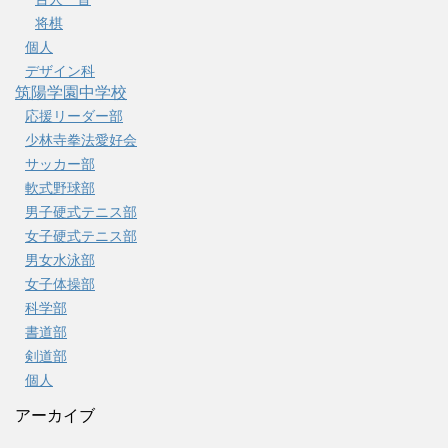
将棋
個人
デザイン科
筑陽学園中学校
応援リーダー部
少林寺拳法愛好会
サッカー部
軟式野球部
男子硬式テニス部
女子硬式テニス部
男女水泳部
女子体操部
科学部
書道部
剣道部
個人
アーカイブ