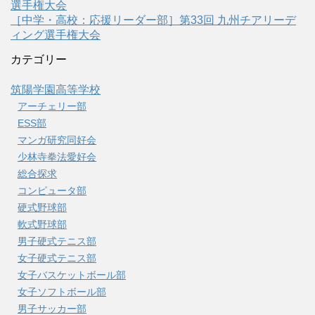
選手権大会
［中学・高校：応援リーダー部］第33回 九州チアリーデ
ィング選手権大会
カテゴリー
筑陽学園高等学校
アーチェリー部
ESS部
マンガ研究同好会
少林寺拳法愛好会
総合探求
コンピュータ部
硬式野球部
軟式野球部
男子硬式テニス部
女子硬式テニス部
女子バスケットボール部
女子ソフトボール部
男子サッカー部