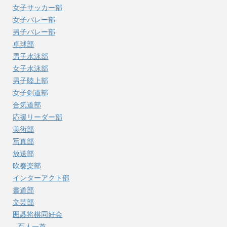
女子サッカー部
女子バレー部
男子バレー部
卓球部
男子水泳部
女子水泳部
男子陸上部
女子剣道部
合気道部
応援リーダー部
美術部
写真部
放送部
吹奏楽部
インターアクト部
書道部
文芸部
囲碁将棋同好会
百人一首